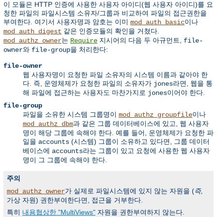
이 모듈은 HTTP 인증에 사용한 사용자 아이디(웹 사용자 아이디)를 요
청한 파일의 파일시스템 소유자/그룹과 비교하여 파일의 접근권한을
부여한다. 여기서 사용자명과 암호는 이미
이나
mod_auth_basic
같은 인증모듈의 확인을 거쳤다.
mod_auth_digest
는
지시어의 다음 두 아규먼트,
mod_authz_owner
Require
file-
와
을 처리한다:
owner
file-group
file-owner
웹 사용자명이 요청한 파일 소유자의 시스템 이름과 같아야 한
다. 즉, 운영체제가 요청한 파일의 소유자가
라면, 웹을 통
jones
해 파일에 접근하는 사용자도 마찬가지로
이어야 한다.
jones
file-group
파일을 소유한 시스템 그룹명이
이나
mod_authz_groupfile
과 같은 그룹 데이터베이스에 있고, 웹 사용자
mod_authz_dbm
명이 해당 그룹에 속해야 한다. 예를 들어, 운영체제가 요청한 파
일을
(시스템) 그룹이 소유하고 있다면, 그룹 데이터
accounts
베이스에
라는 그룹이 있고 요청에 사용한 웹 사용자
accounts
명이 그 그룹에 속해야 한다.
주의
가 실제로 파일시스템에 있지 않는 자원을 (
즉,
mod_authz_owner
가상 자원) 권한부여한다면, 접근을 거부한다.
특히
내용협상한 "MultiViews"
자원을 권한부여하지 않는다.