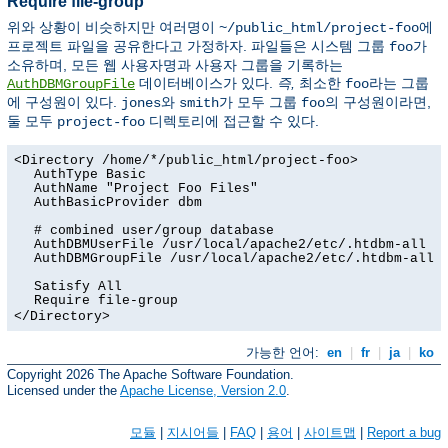
Require file-group
위와 상황이 비슷하지만 여러명이
에
~/public_html/project-foo
프로젝트 파일을 공유한다고 가정하자. 파일들은 시스템 그룹
가
foo
소유하며, 모든 웹 사용자명과 사용자 그룹을 기록하는
데이터베이스가 있다.
즉,
최소한
라는 그룹
AuthDBMGroupFile
foo
에 구성원이 있다.
와
가 모두 그룹
의 구성원이라면,
jones
smith
foo
둘 모두
디렉토리에 접근할 수 있다.
project-foo
<Directory /home/*/public_html/project-foo>
AuthType Basic
AuthName "Project Foo Files"
AuthBasicProvider dbm
# combined user/group database
AuthDBMUserFile /usr/local/apache2/etc/.htdbm-all
AuthDBMGroupFile /usr/local/apache2/etc/.htdbm-all
Satisfy All
Require file-group
</Directory>
가능한 언어:
en
|
fr
|
ja
|
ko
Copyright 2026 The Apache Software Foundation.
Licensed under the
Apache License, Version 2.0
.
모듈
|
지시어들
|
FAQ
|
용어
|
사이트맵
|
Report a bug