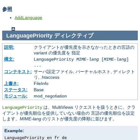
参照
AddLanguage
LanguagePriority
ディレクティブ
説明:
クライアントが優先度を示さなかったときの言語の
variant の優先度を 指定
構文:
LanguagePriority
MIME-lang
[
MIME-lang
]
...
コンテキスト:
サーバ設定ファイル, バーチャルホスト, ディレクト
リ, .htaccess
上書き:
FileInfo
ステータス:
Base
モジュール:
mod_negotiation
は、MultiViews リクエストを扱うときに、クラ
LanguagePriority
イアントが優先順位を提供していない場合の 言語の優先順位を設定
します。
MIME-lang
のリストが優先度の降順に並びます。
Example:
LanguagePriority en fr de