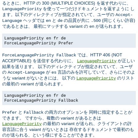
るときに、HTTP の 300 (MULTIPLE CHOICES) を返す代わりに、
を使って一つだけドキュメントを返すように し
LanguagePriority
ます。以下のディレクティブが指定されていて、ユーザの
Accept-
ヘッダでは
と
の品質が共に
(同じくらい許容)
Language
en
de
.500
であるときは、 最初にマッチする variant の
が送られます。
en
LanguagePriority en fr de
ForceLanguagePriority Prefer
では、HTTP 406 (NOT
ForceLanguagePriority Fallback
ACCEPTABLE) を送信する代わりに、
が正しい
LanguagePriority
結果を送ります。 以下のディレクティブが指定されていて、ユーザ
の
が
言語のみを許可していて、さらにそのよ
Accept-Language
es
うな variant がないときには、 以下の
のリスト
LanguagePriority
の最初の variant が送られます。
LanguagePriority en fr de
ForceLanguagePriority Fallback
と
の両方のオプションを 同時に指定することが
Prefer
Fallback
できます。 ですから、複数の variant があるときは
の最初の variant が送られ、クライアントの許
LanguagePriority
容言語に合う vaiant がないときは 存在するドキュメントで最初のも
のが送られる、という様にすることができます。