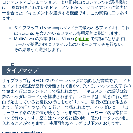
コンテントネゴシエーション、より正確にはコンテンツの選択機能
は、 複数用意されているドキュメントから、クライアントの能力に
一番合った ドキュメントを選択する機能です。この実装は二つあり
ます。
タイプマップ (
ハンドラで扱われるファイル)。これ
type-map
は variants を含んでいるファイルを明示的に指定します。
MultiViews の探索 (
で有効になります)。
MultiViews
Option
サーバが暗黙の内にファイル名のパターンマッチを行ない、
その結果から選択します。
タイプマップ
タイプマップは RFC 822 のメールヘッダに類似した書式です。 ドキ
ュメントの記述が空行で分離されて書かれていて、ハッシュ文字 ('#')
で始まる行はコメントとして扱われます。 ドキュメントの説明は複
数のヘッダレコードから構成されます。 レコードは、続きの行が空
白で始まっていると複数の行にまたがります。 最初の空白が消去さ
れて、前の行とつなげて 1 行として扱われます。 ヘッダレコードは
キーワード名の後に値が続くという形式で、 キーワード名は常にコ
ロンで終わります。空白はヘッダ名と値の間、 値のトークンの間に
入れることができます。 使用可能なヘッダは以下のとおりです: