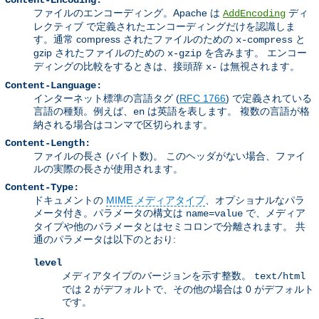
Content-Encoding:
ファイルのエンコーディング。Apache は
ディ
AddEncoding
レクティブ で定義されたエンコーディングだけを認識しま
す。通常 compress されたファイルのための
と
x-compress
gzip されたファイルのための
を含みます。 エンコー
x-gzip
ディングの比較をするときは、接頭辞
は無視されます。
x-
Content-Language:
インターネット標準の言語タグ (
RFC 1766
) で定義されている
言語の種類。例えば、
は英語を表します。 複数の言語が格
en
納される場合はコンマで区切られます。
Content-Length:
ファイルの長さ (バイト数)。 このヘッダがない場合、ファイ
ルの実際の長さが使用されます。
Content-Type:
ドキュメントの
MIME メディアタイプ
、オプショナルなパラ
メータ付き。パラメータの構文は
で、メディア
name=value
タイプや他のパラメータとはセミコロンで分離されます。 共
通のパラメータは以下のとおり:
level
メディアタイプのバージョンを示す整数。
text/html
では 2 がデフォルトで、その他の場合は 0 がデフォルト
です。