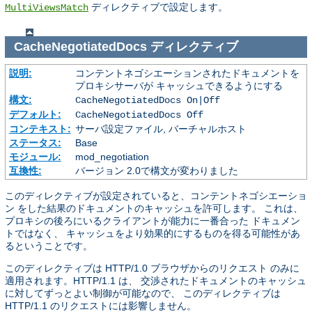
ディレクティブで設定します。
MultiViewsMatch
CacheNegotiatedDocs
ディレクティブ
説明:
コンテントネゴシエーションされたドキュメントを
プロキシサーバが キャッシュできるようにする
構文:
CacheNegotiatedDocs On|Off
デフォルト:
CacheNegotiatedDocs Off
コンテキスト:
サーバ設定ファイル, バーチャルホスト
ステータス:
Base
モジュール:
mod_negotiation
互換性:
バージョン 2.0で構文が変わりました
このディレクティブが設定されていると、コンテントネゴシエーショ
ン をした結果のドキュメントのキャッシュを許可します。 これは、
プロキシの後ろにいるクライアントが能力に一番合った ドキュメン
トではなく、 キャッシュをより効果的にするものを得る可能性があ
るということです。
このディレクティブは HTTP/1.0 ブラウザからのリクエスト のみに
適用されます。HTTP/1.1 は、 交渉されたドキュメントのキャッシュ
に対してずっとよい制御が可能なので、 このディレクティブは
HTTP/1.1 のリクエストには影響しません。