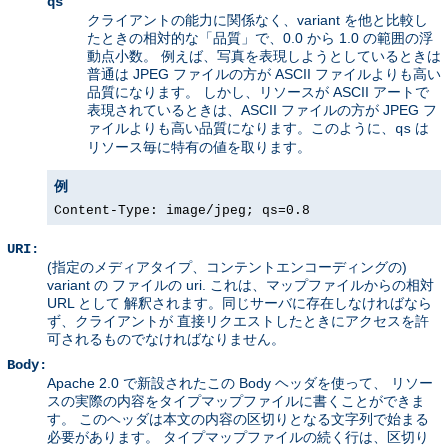
qs
クライアントの能力に関係なく、variant を他と比較し
たときの相対的な「品質」で、0.0 から 1.0 の範囲の浮
動点小数。 例えば、写真を表現しようとしているときは
普通は JPEG ファイルの方が ASCII ファイルよりも高い
品質になります。 しかし、リソースが ASCII アートで
表現されているときは、ASCII ファイルの方が JPEG フ
ァイルよりも高い品質になります。このように、
は
qs
リソース毎に特有の値を取ります。
例
Content-Type: image/jpeg; qs=0.8
URI:
(指定のメディアタイプ、コンテントエンコーディングの)
variant の ファイルの uri. これは、マップファイルからの相対
URL として 解釈されます。同じサーバに存在しなければなら
ず、クライアントが 直接リクエストしたときにアクセスを許
可されるものでなければなりません。
Body:
Apache 2.0 で新設されたこの Body ヘッダを使って、 リソー
スの実際の内容をタイプマップファイルに書くことができま
す。 このヘッダは本文の内容の区切りとなる文字列で始まる
必要があります。 タイプマップファイルの続く行は、区切り