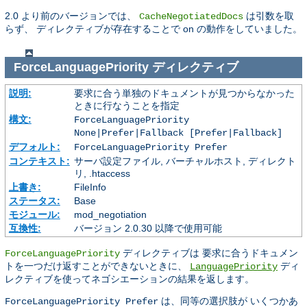
2.0 より前のバージョンでは、
は引数を取
CacheNegotiatedDocs
らず、 ディレクティブが存在することで on の動作をしていました。
ForceLanguagePriority
ディレクティブ
説明:
要求に合う単独のドキュメントが見つからなかった
ときに行なうことを指定
構文:
ForceLanguagePriority
None|Prefer|Fallback [Prefer|Fallback]
デフォルト:
ForceLanguagePriority Prefer
コンテキスト:
サーバ設定ファイル, バーチャルホスト, ディレクト
リ, .htaccess
上書き:
FileInfo
ステータス:
Base
モジュール:
mod_negotiation
互換性:
バージョン 2.0.30 以降で使用可能
ディレクティブは 要求に合うドキュメン
ForceLanguagePriority
トを一つだけ返すことができないときに、
ディ
LanguagePriority
レクティブを使ってネゴシエーションの結果を返します。
は、同等の選択肢が いくつかあ
ForceLanguagePriority Prefer