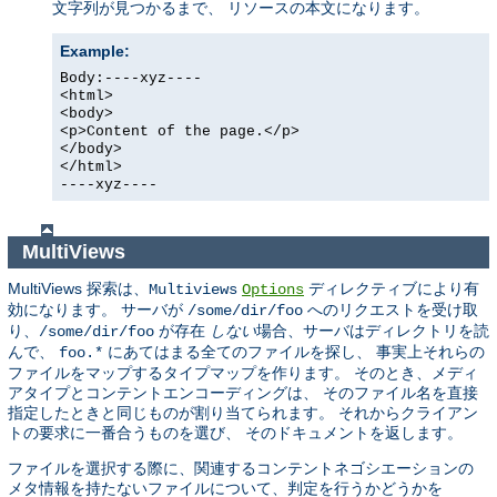
文字列が見つかるまで、 リソースの本文になります。
Example:
Body:----xyz----
<html>
<body>
<p>Content of the page.</p>
</body>
</html>
----xyz----
MultiViews
MultiViews 探索は、
ディレクティブにより有
Multiviews
Options
効になります。 サーバが
へのリクエストを受け取
/some/dir/foo
り、
が存在
しない
場合、サーバはディレクトリを読
/some/dir/foo
んで、
にあてはまる全てのファイルを探し、 事実上それらの
foo.*
ファイルをマップするタイプマップを作ります。 そのとき、メディ
アタイプとコンテントエンコーディングは、 そのファイル名を直接
指定したときと同じものが割り当てられます。 それからクライアン
トの要求に一番合うものを選び、 そのドキュメントを返します。
ファイルを選択する際に、関連するコンテントネゴシエーションの
メタ情報を持たないファイルについて、判定を行うかどうかを