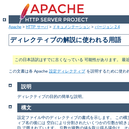
Apache
>
HTTP サーバ
>
ドキュメンテーション
>
バージョン 2.4
ディレクティブの解説に使われる用語
この日本語訳はすでに古くなっている 可能性があります。 最
この文書は各 Apache
設定ディレクティブ
を説明するために使わ
説明
ディレクティブの目的の簡単な説明。
構文
設定ファイル中のディレクティブの書式を示します。 この構
ィブ名の後には 空白により分割されたいくつかの引数が続きます。
[]) で囲まれています。 引数が複数の値を取り得る場合は、