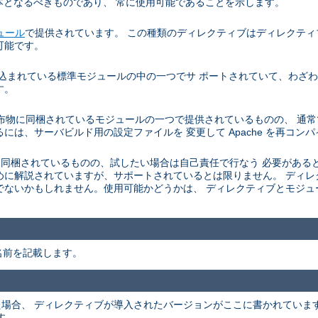
ーバの基本となるべきものであり、 常に使用可能であることを示します。
ュール
で提供されています。 この種類のディレクティブはディレクティ
可能です。
に組み込まれている標準モジュールの中の一つでサ ポートされていて、わ
す。
e サーバの配布物に同梱されているモジュールの一つで提供されているものの、
には、サーバビルド用の設定ファイルを 変更して Apache を再コン
he 配布物に 同梱されているものの、試したい場合は自己責任で行なう 必要
めに解説されていますが、サポートされているとは限りません。 ディ
でないかもしれません。使用可能かどうかは、 ディレクティブとモジ
名前を記載します。
かった場合、 ディレクティブが導入されたバージョンがここに書かれてい
す。