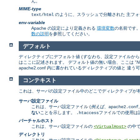
ん。
MIME-type
のように、スラッシュで分離された 主フォ
text/html
env-variable
Apache の設定により定義される
環境変数
の名前です
数の説明
を参照してください。
デフォルト
ディレクティブにデフォルト値 (
すなわち
、設定ファイルから 
はここに記述されます。 デフォルト値の無い場合、ここは "
N
apache2.conf 内に書かれているディレクティブの値と 
コンテキスト
これは、サーバの設定ファイル中のどこでディレクティブが有
サーバ設定ファイル
これは、サーバ設定ファイル (
例えば
、
apache2.conf
ない
ことを示します。
ファイルでの使用は
.htaccess
バーチャルホスト
これは、サーバ設定ファイルの
の中で
<VirtualHost>
ディレクトリ
これは、サーバ設定ファイルの
,