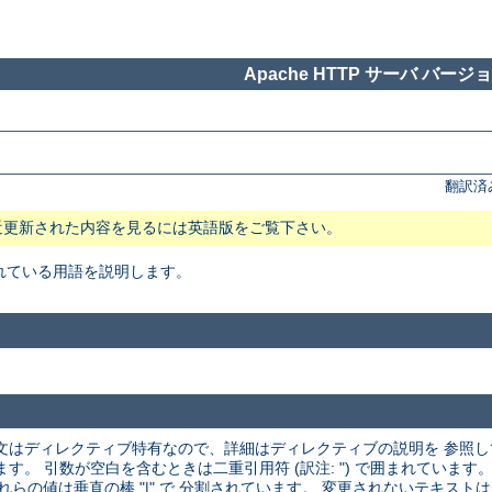
Apache HTTP サーバ バージョン
翻訳済
近更新された内容を見るには英語版をご覧下さい。
れている用語を説明します。
文はディレクティブ特有なので、詳細はディレクティブの説明を 参照
 引数が空白を含むときは二重引用符 (訳注: ") で囲まれています。
それらの値は垂直の棒 "|" で 分割されています。 変更されないテキス