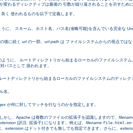
が変わるディレクティブは最後の 引数が繰り返されることを示すために ".
良く 使われるものを以下で定義します。
うに、 スキーム、ホスト名、パス名(省略可能)を含んでいる完全な Uniform R
名の後に続く
url
の一部。
url-path
は ファイルシステムからの視点ではな
のように、 ルートディレクトリから始まるローカルのファイルシステム
対パスとして 扱われます。
ルートディレクトリから始まるローカルのファイルシステムのディレク
ル名。
gex
が何に対してマッチを行なうのかを指定します。
かし、Apache は複数のファイルの拡張子を認識しますので、
filenam
xtension
(訳注: 拡張子) になります。例えば、
filename
file.html.en
は、
extension
はドット付きでも無しでも指定できます。さらに、
extens