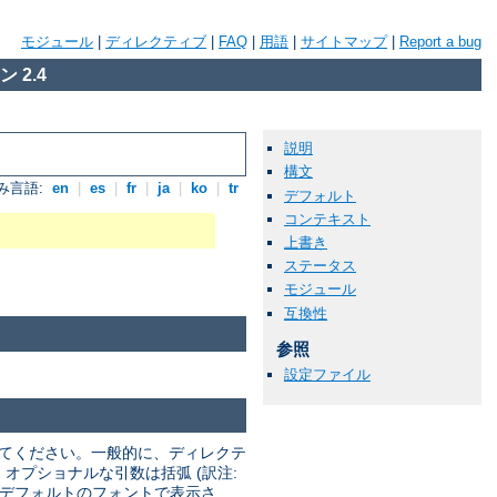
モジュール
|
ディレクティブ
|
FAQ
|
用語
|
サイトマップ
|
Report a bug
 2.4
説明
構文
み言語:
en
|
es
|
fr
|
ja
|
ko
|
tr
デフォルト
コンテキスト
上書き
ステータス
モジュール
互換性
参照
設定ファイル
してください。一般的に、ディレクテ
 オプショナルな引数は括弧 (訳注:
トはデフォルトのフォントで表示さ