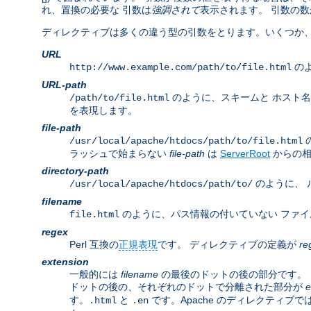
れ、置換の必要な 引数は
強調されて
表示されます。 引数の数
ディレクティブは多くの違う型の引数をとります。いくつか、
URL
のよ
http://www.example.com/path/to/file.html
URL-path
のように、スキームと ホスト
/path/to/file.html
を表現します。
file-path
/usr/local/apache/htdocs/path/to/file.html
ラッシュで始まらない
file-path
は
ServerRoot
からの相
directory-path
のように、 
/usr/local/apache/htdocs/path/to/
filename
のように、パス情報の付いていない ファイ
file.html
regex
Perl 互換の
正規表現
です。 ディレクティブの定義が
re
extension
一般的には
filename
の最後のドットの後の部分です。 し
ドットの後の、それぞれのドットで分離された部分が
e
す。
と
です。Apache のディレクティブで
.html
.en