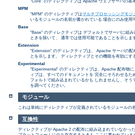
"Core" のディレクティブは Apache ウェブサ
MPM
"MPM" のディレクティブは
マルチプロセッシングモジ
いるモジュールの名前が書かれている 場合にのみ使用
Base
"Base" のディレクティブは デフォルトでサーバ
ときを除いて、 通常では使用可能であることを示しま
Extension
"Extension" のディレクティブは、 Apach
とを示します。 ディレクティブとその機能を有効にする
Experimental
"Experimental" のディレクティブは、Apac
ィブは、すべてのドキュメントを 完全にそろわせるた
フォルトで組み込まれているかも しれませんし、そう
を調べてください。
モジュール
これは単純にディレクティブが定義されているモジュールの
互換性
ディレクティブが Apache 2 の配布に組み込まれていな
プラットフォームにのみ存在するときも ここに書かれていま