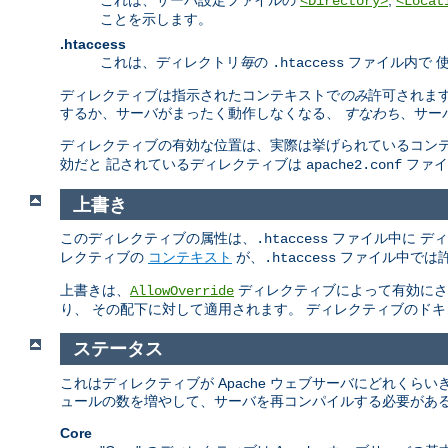
<Directory>
<Locat
ことを示します。
.htaccess
これは、ディレクトリ
毎
の
ファイル内で 
.htaccess
ディレクティブは指示されたコンテキストで
のみ
許可されま
するか、サーバがまったく動作しなくなる、
すなわち
、サー
ディレクティブの有効な位置は、実際は挙げられているコンテキストの
効だと 記されているディレクティブは
ファ
apache2.conf
上書き
このディレクティブの属性は、
ファイル中に デ
.htaccess
レクティブの
コンテキスト
が、
ファイル中では許
.htaccess
上書きは、
ディレクティブによって有効にされ
AllowOverride
り、 その配下に対して適用されます。 ディレクティブのド
ステータス
これはディレクティブが Apache ウェブサーバにどれく
ュールの数を増やして、サーバを再コンパイルする必要がある
Core