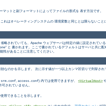
ーマットと副フォーマットによってファイルの形式を 表す方法です。
。これはオペレーティングシステムの 環境変数と同じとは限らないこと
省略されていても、Apache ウェブサーバは特定の値に設定されている
one
" と 書かれます。ここで書かれているデフォルトはサーバと共に配
違う可能性があることに注意してください。
効なのかを示します。 次に示す値が一つ以上カンマ区切りで列挙され
,
,
) 内では使用できますが、
srm.conf
access.conf
<VirtualHost>
許可されていません。
使用できることを示します。
,
,
,
コンテナの中で、
設定セクション
で説