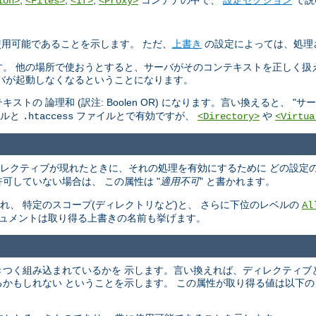
ion>
<Files>
<If>
<Proxy>
使用可能であることを示します。 ただ、
上書き
の設定によっては、処理
す。 他の場所で使おうとすると、サーバがそのコンテキストを正しく扱
バが起動しなくなるということになります。
 論理和 (訳注: Boolen OR) になります。言い換えると、 "
サー
イルと
ファイルとで有効ですが、
や
.htaccess
<Directory>
<Virtua
ィレクティブが現れたときに、それの処理を有効にするために どの設定
可していない場合は、 この属性は "
適用不可
" と書かれます。
、 特定のスコープ(ディレクトリなど)と、 さらに下位のレベルの
Al
キュメントは取り得る上書きの名前も挙げます。
らいきつく組み込まれているかを 示します。言い換えれば、ディレクティブ
かもしれない ということを示します。 この属性が取り得る値は以下の