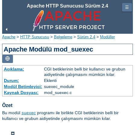
Apache HTTP Sunucusu Sürüm 2.4
☰
Apache
>
HTTP Sunucusu
>
Belgeleme
>
Sürüm 2.4
>
Modüller
Apache Modülü mod_suexec
Açıklama:
CGI betiklerinin belli bir kullanıcı ve grubun
aidiyetinde çalışmasını mümkün kılar.
Durum:
Eklenti
Modül Betimleyici:
suexec_module
Kaynak Dosyası:
mod_suexec.c
Özet
Bu modül
programı ile birlikte CGI betiklerinin belli bir
suexec
kullanıcı ve grubun aidiyetinde çalışmasını mümkün kılar.