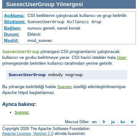
SuexecUserGroup
Yönergesi
Açıklama:
CGI betiklerini çalıştıracak kullanıcı ve grup belirtilir.
Sözdizimi:
SuexecUserGroup
Kullanıcı Grup
Bağlam:
sunucu geneli, sanal konak
Durum:
Eklenti
Modül:
mod_suexec
yönergesi CGI programlarını çalıştıracak
SuexecUserGroup
kullanıcı ve grubu belirtmeye yarar. CGI harici istekler hala
User
yönergesinde belirtilen kullanıcı tarafından yerine getirilir.
SuexecUserGroup
 nobody nogroup
Bu yönerge belirtildiği halde
özelliği etkinleştirilmemişse
Suexec
Apache httpd başlatılamaz.
Ayrıca bakınız:
Suexec
Mevcut Diller:
en
|
fr
|
ja
|
ko
|
tr
Copyright 2026 The Apache Software Foundation.
Apache License, Version 2.0
altında lisanslıdır.