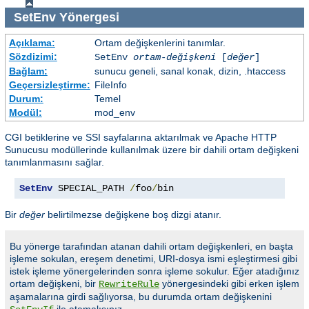
SetEnv
Yönergesi
Açıklama:
Ortam değişkenlerini tanımlar.
Sözdizimi:
SetEnv
ortam-değişkeni
[
değer
]
Bağlam:
sunucu geneli, sanal konak, dizin, .htaccess
Geçersizleştirme:
FileInfo
Durum:
Temel
Modül:
mod_env
CGI betiklerine ve SSI sayfalarına aktarılmak ve Apache HTTP
Sunucusu modüllerinde kullanılmak üzere bir dahili ortam değişkeni
tanımlanmasını sağlar.
SetEnv
 SPECIAL_PATH 
/
foo
/
bin
Bir
değer
belirtilmezse değişkene boş dizgi atanır.
Bu yönerge tarafından atanan dahili ortam değişkenleri, en başta
işleme sokulan, ereşem denetimi, URI-dosya ismi eşleştirmesi gibi
istek işleme yönergelerinden sonra işleme sokulur. Eğer atadığınız
ortam değişkeni, bir
yönergesindeki gibi erken işlem
RewriteRule
aşamalarına girdi sağlıyorsa, bu durumda ortam değişkenini
ile atamalısınız.