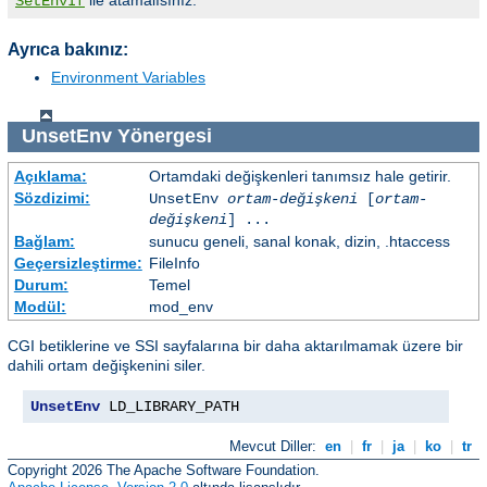
SetEnvIf
Ayrıca bakınız:
Environment Variables
UnsetEnv
Yönergesi
Açıklama:
Ortamdaki değişkenleri tanımsız hale getirir.
Sözdizimi:
UnsetEnv
ortam-değişkeni
[
ortam-
değişkeni
] ...
Bağlam:
sunucu geneli, sanal konak, dizin, .htaccess
Geçersizleştirme:
FileInfo
Durum:
Temel
Modül:
mod_env
CGI betiklerine ve SSI sayfalarına bir daha aktarılmamak üzere bir
dahili ortam değişkenini siler.
UnsetEnv
 LD_LIBRARY_PATH
Mevcut Diller:
en
|
fr
|
ja
|
ko
|
tr
Copyright 2026 The Apache Software Foundation.