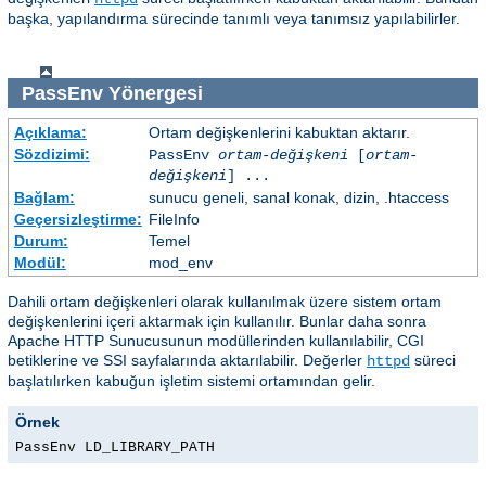
başka, yapılandırma sürecinde tanımlı veya tanımsız yapılabilirler.
PassEnv
Yönergesi
Açıklama:
Ortam değişkenlerini kabuktan aktarır.
Sözdizimi:
PassEnv
ortam-değişkeni
[
ortam-
değişkeni
] ...
Bağlam:
sunucu geneli, sanal konak, dizin, .htaccess
Geçersizleştirme:
FileInfo
Durum:
Temel
Modül:
mod_env
Dahili ortam değişkenleri olarak kullanılmak üzere sistem ortam
değişkenlerini içeri aktarmak için kullanılır. Bunlar daha sonra
Apache HTTP Sunucusunun modüllerinden kullanılabilir, CGI
betiklerine ve SSI sayfalarında aktarılabilir. Değerler
süreci
httpd
başlatılırken kabuğun işletim sistemi ortamından gelir.
Örnek
PassEnv LD_LIBRARY_PATH