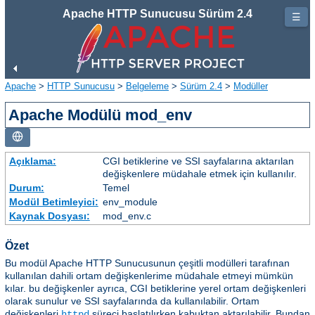
Apache HTTP Sunucusu Sürüm 2.4
☰
Apache
>
HTTP Sunucusu
>
Belgeleme
>
Sürüm 2.4
>
Modüller
Apache Modülü mod_env
Açıklama:
CGI betiklerine ve SSI sayfalarına aktarılan
değişkenlere müdahale etmek için kullanılır.
Durum:
Temel
Modül Betimleyici:
env_module
Kaynak Dosyası:
mod_env.c
Özet
Bu modül Apache HTTP Sunucusunun çeşitli modülleri tarafınan
kullanılan dahili ortam değişkenlerime müdahale etmeyi mümkün
kılar. bu değişkenler ayrıca, CGI betiklerine yerel ortam değişkenleri
olarak sunulur ve SSI sayfalarında da kullanılabilir. Ortam
değişkenleri
süreci başlatılırken kabuktan aktarılabilir. Bundan
httpd