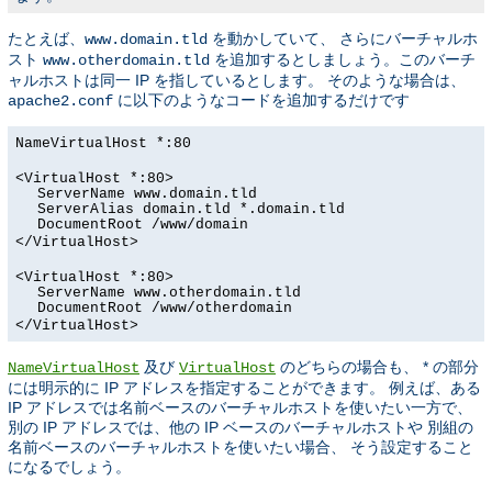
たとえば、
を動かしていて、 さらにバーチャルホ
www.domain.tld
スト
を追加するとしましょう。このバーチ
www.otherdomain.tld
ャルホストは同一 IP を指しているとします。 そのような場合は、
に以下のようなコードを追加するだけです
apache2.conf
NameVirtualHost *:80
<VirtualHost *:80>
ServerName www.domain.tld
ServerAlias domain.tld *.domain.tld
DocumentRoot /www/domain
</VirtualHost>
<VirtualHost *:80>
ServerName www.otherdomain.tld
DocumentRoot /www/otherdomain
</VirtualHost>
及び
のどちらの場合も、 * の部分
NameVirtualHost
VirtualHost
には明示的に IP アドレスを指定することができます。 例えば、ある
IP アドレスでは名前ベースのバーチャルホストを使いたい一方で、
別の IP アドレスでは、他の IP ベースのバーチャルホストや 別組の
名前ベースのバーチャルホストを使いたい場合、 そう設定すること
になるでしょう。