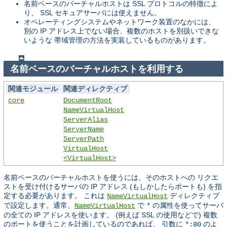
名前ベースのバーチャルホストは SSL プロトコルの特徴によ
り、 SSL セキュアサーバには使えません。
オペレーティングシステムやネットワーク装置のなかには、
別の IP アドレス上でない場合、複数のホストを別扱いできな
いような 帯域管理の方法を実装しているものがあります。
名前ベースのバーチャルホストを利用する
関連モジュール
関連ディレクティブ
core
DocumentRoot
NameVirtualHost
ServerAlias
ServerName
ServerPath
VirtualHost
<VirtualHost>
名前ベースのバーチャルホストを使うには、そのホストへの リクエ
ストを受け付けるサーバの IP アドレス (もしかしたらポートも) を指
定する必要があります。 これは
ディレクティブ
NameVirtualHost
で設定します。通常、
で
の属性を使ってサーバ
NameVirtualHost
*
の全ての IP アドレスを使います。 (例えば SSL の使用などで) 複数
のポートを使うことを計画しているのであれば、 引数に
のよ
*:80