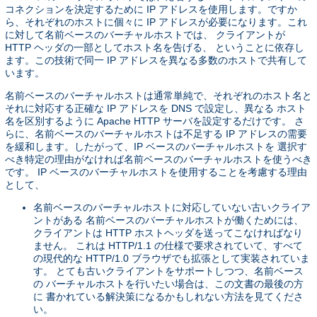
コネクションを決定するために IP アドレスを使用します。ですか
ら、それぞれのホストに個々に IP アドレスが必要になります。これ
に対して名前ベースのバーチャルホストでは、 クライアントが
HTTP ヘッダの一部としてホスト名を告げる、 ということに依存し
ます。この技術で同一 IP アドレスを異なる多数のホストで共有して
います。
名前ベースのバーチャルホストは通常単純で、それぞれのホスト名と
それに対応する正確な IP アドレスを DNS で設定し、異なる ホスト
名を区別するように Apache HTTP サーバを設定するだけです。 さ
らに、名前ベースのバーチャルホストは不足する IP アドレスの需要
を緩和します。したがって、IP ベースのバーチャルホストを 選択す
べき特定の理由がなければ名前ベースのバーチャルホストを使うべき
です。 IP ベースのバーチャルホストを使用することを考慮する理由
として、
名前ベースのバーチャルホストに対応していない古いクライア
ントがある 名前ベースのバーチャルホストが働くためには、
クライアントは HTTP ホストヘッダを送ってこなければなり
ません。 これは HTTP/1.1 の仕様で要求されていて、すべて
の現代的な HTTP/1.0 ブラウザでも拡張として実装されていま
す。 とても古いクライアントをサポートしつつ、名前ベース
の バーチャルホストを行いたい場合は、この文書の最後の方
に 書かれている解決策になるかもしれない方法を見てくださ
い。