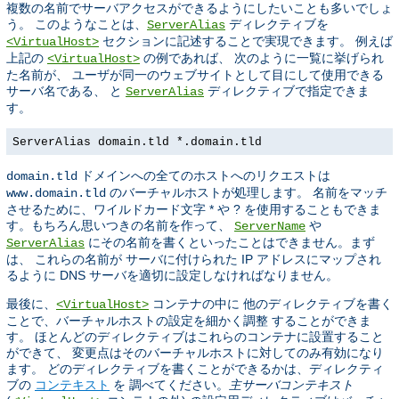
複数の名前でサーバアクセスができるようにしたいことも多いでしょ
う。 このようなことは、
ディレクティブを
ServerAlias
セクションに記述することで実現できます。 例えば
<VirtualHost>
上記の
の例であれば、 次のように一覧に挙げられ
<VirtualHost>
た名前が、 ユーザが同一のウェブサイトとして目にして使用できる
サーバ名である、 と
ディレクティブで指定できま
ServerAlias
す。
ServerAlias domain.tld *.domain.tld
ドメインへの全てのホストへのリクエストは
domain.tld
のバーチャルホストが処理します。 名前をマッチ
www.domain.tld
させるために、ワイルドカード文字 * や ? を使用することもできま
す。もちろん思いつきの名前を作って、
や
ServerName
にその名前を書くといったことはできません。まず
ServerAlias
は、 これらの名前が サーバに付けられた IP アドレスにマップされ
るように DNS サーバを適切に設定しなければなりません。
最後に、
コンテナの中に 他のディレクティブを書く
<VirtualHost>
ことで、バーチャルホストの設定を細かく調整 することができま
す。 ほとんどのディレクティブはこれらのコンテナに設置すること
ができて、 変更点はそのバーチャルホストに対してのみ有効になり
ます。 どのディレクティブを書くことができるかは、ディレクティ
ブの
コンテキスト
を 調べてください。
主サーバコンテキスト