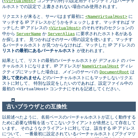
(
コンテナの外) の設定用ディレクティブはバーチャ
<VirtualHost>
ルホストでの設定で 上書きされない場合のみ使用されます。
リクエストが来ると、サーバはまず最初に
に
<NameVirtualHost>
マッチする IP アドレスかどうかをチェックします。マッチすれば マ
ッチした IP アドレスの
のそれぞれのセクションの
<VirtualHost>
中から
か
に要求されたホスト名がある
ServerName
ServerAlias
か探します。 見つかればそのサーバ用の設定を使います。マッチす
るバーチャルホスト が見つからなければ、マッチした IP アドレスの
リストの最初にあるバーチャルホスト
が使われます。
結果として、リストの最初のバーチャルホストが
デフォルト
の バー
チャルホストになります。IP アドレスが
ディレ
NameVirtualHost
クティブにマッチした場合は、
メインのサーバ
の
は
DocumentRoot
決して使われません
どのバーチャルホストにもマッチしないリクエ
ストに対して、 特別な設定をしたいのであれば、設定ファイル中の
最初の
コンテナにそれを記述してください。
<VirtualHost>
古いブラウザとの互換性
以前述べたように、名前ベースのバーチャルホストが正しく動作する
ために必要な情報を送ってこないクライアントが依然として存在して
います。 そのようなクライアントに対しては、該当する IP アドレス
について、 一番最初に設定されているバーチャルホスト (
プライマリ