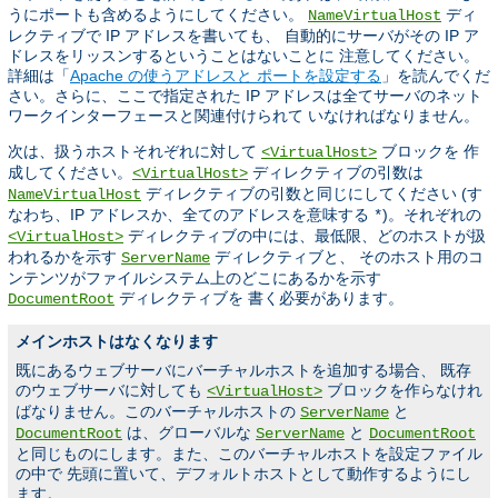
うにポートも含めるようにしてください。
ディ
NameVirtualHost
レクティブで IP アドレスを書いても、 自動的にサーバがその IP ア
ドレスをリッスンするということはないことに 注意してください。
詳細は「
Apache の使うアドレスと ポートを設定する
」を読んでくだ
さい。さらに、ここで指定された IP アドレスは全てサーバのネット
ワークインターフェースと関連付けられて いなければなりません。
次は、扱うホストそれぞれに対して
ブロックを 作
<VirtualHost>
成してください。
ディレクティブの引数は
<VirtualHost>
ディレクティブの引数と同じにしてください (す
NameVirtualHost
なわち、IP アドレスか、全てのアドレスを意味する
)。それぞれの
*
ディレクティブの中には、最低限、どのホストが扱
<VirtualHost>
われるかを示す
ディレクティブと、 そのホスト用のコ
ServerName
ンテンツがファイルシステム上のどこにあるかを示す
ディレクティブを 書く必要があります。
DocumentRoot
メインホストはなくなります
既にあるウェブサーバにバーチャルホストを追加する場合、 既存
のウェブサーバに対しても
ブロックを作らなけれ
<VirtualHost>
ばなりません。このバーチャルホストの
と
ServerName
は、グローバルな
と
DocumentRoot
ServerName
DocumentRoot
と同じものにします。また、このバーチャルホストを設定ファイル
の中で 先頭に置いて、デフォルトホストとして動作するようにし
ます。