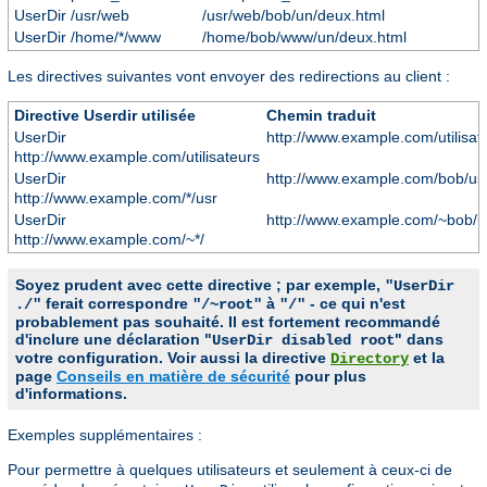
UserDir /usr/web
/usr/web/bob/un/deux.html
UserDir /home/*/www
/home/bob/www/un/deux.html
Les directives suivantes vont envoyer des redirections au client :
Directive Userdir utilisée
Chemin traduit
UserDir
http://www.example.com/utilisat
http://www.example.com/utilisateurs
UserDir
http://www.example.com/bob/us
http://www.example.com/*/usr
UserDir
http://www.example.com/~bob/u
http://www.example.com/~*/
Soyez prudent avec cette directive ; par exemple,
"UserDir
ferait correspondre
à
- ce qui n'est
./"
"/~root"
"/"
probablement pas souhaité. Il est fortement recommandé
d'inclure une déclaration "
" dans
UserDir disabled root
votre configuration. Voir aussi la directive
et la
Directory
page
Conseils en matière de sécurité
pour plus
d'informations.
Exemples supplémentaires :
Pour permettre à quelques utilisateurs et seulement à ceux-ci de