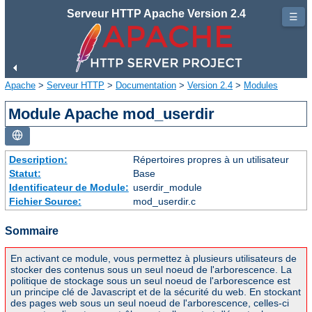
Serveur HTTP Apache Version 2.4
☰
Apache
>
Serveur HTTP
>
Documentation
>
Version 2.4
>
Modules
Module Apache mod_userdir
Description:
Répertoires propres à un utilisateur
Statut:
Base
Identificateur de Module:
userdir_module
Fichier Source:
mod_userdir.c
Sommaire
En activant ce module, vous permettez à plusieurs utilisateurs de
stocker des contenus sous un seul noeud de l'arborescence. La
politique de stockage sous un seul noeud de l'arborescence est
un principe clé de Javascript et de la sécurité du web. En stockant
des pages web sous un seul noeud de l'arborescence, celles-ci