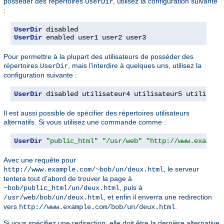
posséder des répertoires
, utilisez la configuration suivante
UserDir
:
UserDir
UserDir
 enabled user1 user2 user3
Pour permettre à la plupart des utilisateurs de posséder des
répertoires
, mais l'interdire à quelques uns, utilisez la
UserDir
configuration suivante :
UserDir
 disabled utilisateur4 utilisateur5 utilisate
Il est aussi possible de spécifier des répertoires utilisateurs
alternatifs. Si vous utilisez une commande comme :
UserDir
"public_html"
"/usr/web"
"http://www.example
Avec une requête pour
, le serveur
http://www.example.com/~bob/un/deux.html
tentera tout d'abord de trouver la page à
, puis à
~bob/public_html/un/deux.html
, et enfin il enverra une redirection
/usr/web/bob/un/deux.html
vers
.
http://www.example.com/bob/un/deux.html
Si vous spécifiez une redirection, elle doit être la dernière alternative