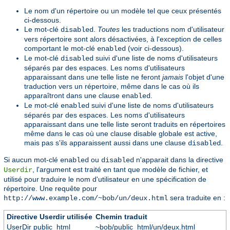
Le nom d'un répertoire ou un modèle tel que ceux présentés
ci-dessous.
Le mot-clé
.
Toutes
les traductions nom d'utilisateur
disabled
vers répertoire sont alors désactivées, à l'exception de celles
comportant le mot-clé
(voir ci-dessous).
enabled
Le mot-clé
suivi d'une liste de noms d'utilisateurs
disabled
séparés par des espaces. Les noms d'utilisateurs
apparaissant dans une telle liste ne feront
jamais
l'objet d'une
traduction vers un répertoire, même dans le cas où ils
apparaîtront dans une clause
.
enabled
Le mot-clé
suivi d'une liste de noms d'utilisateurs
enabled
séparés par des espaces. Les noms d'utilisateurs
apparaissant dans une telle liste seront traduits en répertoires
même dans le cas où une clause disable globale est active,
mais pas s'ils apparaissent aussi dans une clause
.
disabled
Si aucun mot-clé
ou
n'apparait dans la directive
enabled
disabled
, l'argument est traité en tant que modèle de fichier, et
Userdir
utilisé pour traduire le nom d'utilisateur en une spécification de
répertoire. Une requête pour
sera traduite en :
http://www.example.com/~bob/un/deux.html
Directive Userdir utilisée
Chemin traduit
UserDir public_html
~bob/public_html/un/deux.html