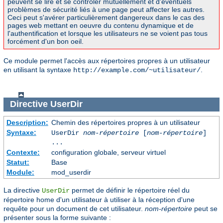
peuvent se lire et se contrôler mutuellement et d'éventuels
problèmes de sécurité liés à une page peut affecter les autres.
Ceci peut s'avérer particulièrement dangereux dans le cas des
pages web mettant en oeuvre du contenu dynamique et de
l'authentification et lorsque les utilisateurs ne se voient pas tous
forcément d'un bon oeil.
Ce module permet l'accès aux répertoires propres à un utilisateur
en utilisant la syntaxe
.
http://example.com/~utilisateur/
Directive
UserDir
Description:
Chemin des répertoires propres à un utilisateur
Syntaxe:
UserDir
nom-répertoire
[
nom-répertoire
]
...
Contexte:
configuration globale, serveur virtuel
Statut:
Base
Module:
mod_userdir
La directive
permet de définir le répertoire réel du
UserDir
répertoire home d'un utilisateur à utiliser à la réception d'une
requête pour un document de cet utilisateur.
nom-répertoire
peut se
présenter sous la forme suivante :