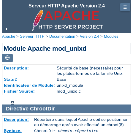
Serveur HTTP Apache Version 2.4
☰
Apache
>
Serveur HTTP
>
Documentation
>
Version 2.4
>
Modules
Module Apache mod_unixd
Description:
Sécurité de base (nécessaire) pour
les plates-formes de la famille Unix.
Statut:
Base
Identificateur de Module:
unixd_module
Fichier Source:
mod_unixd.c
Directive
ChrootDir
Description:
Répertoire dans lequel Apache doit se positionner
au démarrage après avoir effectué un chroot(8).
Syntaxe:
ChrootDir
chemin-répertoire