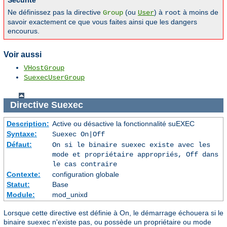
Sécurité
Ne définissez pas la directive
(ou
) à
à moins de
Group
User
root
savoir exactement ce que vous faites ainsi que les dangers
encourus.
Voir aussi
VHostGroup
SuexecUserGroup
Directive
Suexec
Description:
Active ou désactive la fonctionnalité suEXEC
Syntaxe:
Suexec On|Off
Défaut:
On si le binaire suexec existe avec les
mode et propriétaire appropriés, Off dans
le cas contraire
Contexte:
configuration globale
Statut:
Base
Module:
mod_unixd
Lorsque cette directive est définie à On, le démarrage échouera si le
binaire suexec n'existe pas, ou possède un propriétaire ou mode