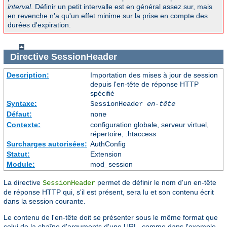
interval
. Définir un petit intervalle est en général assez sur, mais
en revenche n'a qu'un effet minime sur la prise en compte des
durées d'expiration.
Directive
SessionHeader
Description:
Importation des mises à jour de session
depuis l'en-tête de réponse HTTP
spécifié
Syntaxe:
SessionHeader
en-tête
Défaut:
none
Contexte:
configuration globale, serveur virtuel,
répertoire, .htaccess
Surcharges autorisées:
AuthConfig
Statut:
Extension
Module:
mod_session
La directive
permet de définir le nom d'un en-tête
SessionHeader
de réponse HTTP qui, s'il est présent, sera lu et son contenu écrit
dans la session courante.
Le contenu de l'en-tête doit se présenter sous le même format que
celui de la chaîne d'arguments d'une URL, comme dans l'exemple