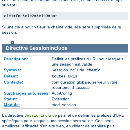
suivant :
clé1=foo&clé2=&clé3=bar
Si une clé a pour valeur la chaîne vide, elle sera supprimée de la
session.
Directive
SessionInclude
Description:
Définit les préfixes d'URL pour lesquels
une session est valide
Syntaxe:
SessionInclude
chemin
Défaut:
toutes URLs
Contexte:
configuration globale, serveur virtuel,
répertoire, .htaccess
Surcharges autorisées:
AuthConfig
Statut:
Extension
Module:
mod_session
La directive
permet de définir les préfixes d'URL
SessionInclude
spécifiques pour lesquels une session sera valide. Ceci peut
améliorer l'efficacité d'un site web, en ciblant de manière plus