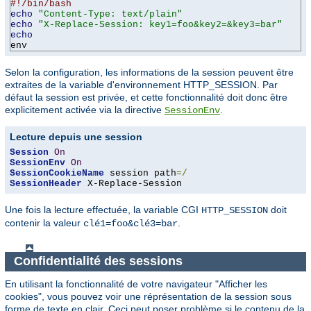
#!/bin/bash
echo
"Content-Type: text/plain"
echo
"X-Replace-Session: key1=foo&key2=&key3=bar"
echo
env
Selon la configuration, les informations de la session peuvent être
extraites de la variable d'environnement HTTP_SESSION. Par
défaut la session est privée, et cette fonctionnalité doit donc être
explicitement activée via la directive
.
SessionEnv
Lecture depuis une session
Session
On
SessionEnv
On
SessionCookieName
 session path
=/
SessionHeader
 X-Replace-Session
Une fois la lecture effectuée, la variable CGI
doit
HTTP_SESSION
contenir la valeur
.
clé1=foo&clé3=bar
Confidentialité des sessions
En utilisant la fonctionnalité de votre navigateur "Afficher les
cookies", vous pouvez voir une réprésentation de la session sous
forme de texte en clair. Ceci peut poser problème si le contenu de la