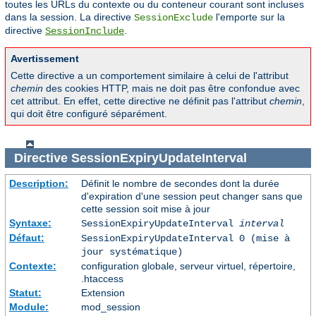
toutes les URLs du contexte ou du conteneur courant sont incluses
dans la session. La directive
l'emporte sur la
SessionExclude
directive
.
SessionInclude
Avertissement
Cette directive a un comportement similaire à celui de l'attribut
chemin
des cookies HTTP, mais ne doit pas être confondue avec
cet attribut. En effet, cette directive ne définit pas l'attribut
chemin
,
qui doit être configuré séparément.
Directive
SessionExpiryUpdateInterval
Description:
Définit le nombre de secondes dont la durée
d'expiration d'une session peut changer sans que
cette session soit mise à jour
Syntaxe:
SessionExpiryUpdateInterval
interval
Défaut:
SessionExpiryUpdateInterval 0 (mise à
jour systématique)
Contexte:
configuration globale, serveur virtuel, répertoire,
.htaccess
Statut:
Extension
Module:
mod_session