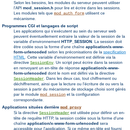
Selon les besoins, les modules du serveur peuvent utiliser
l'API
mod_session.h
pour lire et écrire dans les sessions.
Les modules tels que
utilisent ce
mod_auth_form
mécanisme.
Programmes CGI et langages de script
Les applications qui s'exécutent au sein du serveur web
peuvent éventuellement extraire la valeur de la session de la
variable d'environnement
HTTP_SESSION
. La session doit
être codée sous la forme d'une chaîne
application/x-www-
form-urlencoded
selon les préconisations de la
specification
HTML
. Cette variable d'environnement est définie via la
directive
. Un script peut écrire dans la session
SessionEnv
en renvoyant un en-tête de réponse
application/x-www-
form-urlencoded
dont le nom est défini via la directive
. Dans les deux cas, tout chiffrement ou
SessionHeader
déchiffrement, ainsi que la lecture ou l'écriture de ou vers la
session à partir du mécanisme de stockage choisi sont gérés
par le module
et la configuration
mod_session
correspondante.
Applications situées derrière
mod_proxy
Si la directive
est utilisée pour définir un en-
SessionHeader
tête de requête HTTP, la session codée sous la forme d'une
chaîne
application/x-www-form-urlencoded
sera
accessible pour l'application. Si ce même en-tête est fourni