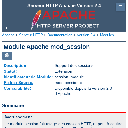
Serveur HTTP Apache Version 2.4
☰
Apache
>
Serveur HTTP
>
Documentation
>
Version 2.4
>
Modules
Module Apache mod_session
Description:
Support des sessions
Statut:
Extension
Identificateur de Module:
session_module
Fichier Source:
mod_session.c
Compatibilité:
Disponible depuis la version 2.3
d'Apache
Sommaire
Avertissement
Le module session fait usage des cookies HTTP, et peut à ce titre