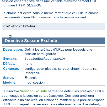
session est enregistré dans une variable d'environnement CGI
nommée
HTTP_SESSION
.
La chaîne est écrite sous le même format que celui de la chaîne
d'arguments d'une URL, comme dans l'exemple suivant :
clé1=foo&clé3=bar
Directive
SessionExclude
Description:
Définit les préfixes d'URLs pour lesquels une
session sera ignorée
Syntaxe:
SessionExclude
chemin
Défaut:
none
Contexte:
configuration globale, serveur virtuel, répertoire,
.htaccess
Statut:
Extension
Module:
mod_session
La directive
permet de définir les préfixes d'URLs
SessionExclude
pour lesquels la session sera désactivée. Ceci peut améliorer
l'efficacité d'un site web, en ciblant de manière plus précise l'espace
d'URL pour lequel une session devra être maintenue. Par défaut,