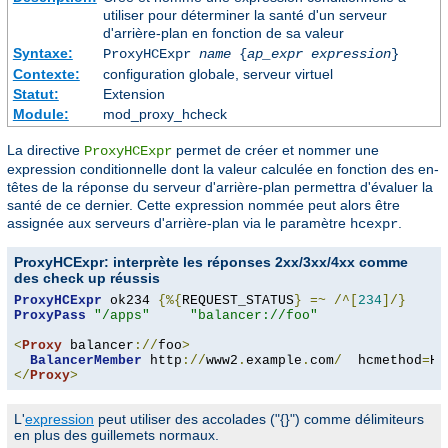
utiliser pour déterminer la santé d'un serveur
d'arrière-plan en fonction de sa valeur
Syntaxe:
ProxyHCExpr
name
{
ap_expr expression
}
Contexte:
configuration globale, serveur virtuel
Statut:
Extension
Module:
mod_proxy_hcheck
La directive
permet de créer et nommer une
ProxyHCExpr
expression conditionnelle dont la valeur calculée en fonction des en-
têtes de la réponse du serveur d'arrière-plan permettra d'évaluer la
santé de ce dernier. Cette expression nommée peut alors être
assignée aux serveurs d'arrière-plan via le paramètre
.
hcexpr
ProxyHCExpr: interprète les réponses 2xx/3xx/4xx comme
des check up réussis
ProxyHCExpr
 ok234 
{%{
REQUEST_STATUS
}
=~
/^[
234
]/}
ProxyPass
"/apps"
"balancer://foo"
<
Proxy
 balancer
://
foo
>
BalancerMember
 http
://
www2
.
example
.
com
/
  hcmethod
=
HE
</
Proxy
>
L'
expression
peut utiliser des accolades ("{}") comme délimiteurs
en plus des guillemets normaux.