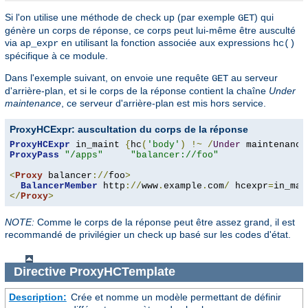
Si l'on utilise une méthode de check up (par exemple
) qui
GET
génère un corps de réponse, ce corps peut lui-même être ausculté
via
en utilisant la fonction associée aux expressions
ap_expr
hc()
spécifique à ce module.
Dans l'exemple suivant, on envoie une requête
au serveur
GET
d'arrière-plan, et si le corps de la réponse contient la chaîne
Under
maintenance
, ce serveur d'arrière-plan est mis hors service.
ProxyHCExpr: auscultation du corps de la réponse
ProxyHCExpr
 in_maint 
{
hc
(
'body'
)
!~
/
Under
 maintenance
ProxyPass
"/apps"
"balancer://foo"
<
Proxy
 balancer
://
foo
>
BalancerMember
 http
://
www
.
example
.
com
/
 hcexpr
=
in_mai
</
Proxy
>
NOTE:
Comme le corps de la réponse peut être assez grand, il est
recommandé de privilégier un check up basé sur les codes d'état.
Directive
ProxyHCTemplate
Description:
Crée et nomme un modèle permettant de définir