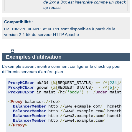
de 2xx à 3xx est interprété comme un check
up réussi.
Compatibilité :
,
et
sont disponibles à partir de la
OPTIONS11
HEAD11
GET11
version 2.4.55 du serveur HTTP Apache.
Exemples d'utilisation
L'exemple suivant montre comment configurer le check up pour
différents serveurs d'arrière-plan :
ProxyHCExpr
 ok234 
{%{
REQUEST_STATUS
}
=~
/^[
234
]/}
ProxyHCExpr
 gdown 
{%{
REQUEST_STATUS
}
=~
/^[
5
]/}
ProxyHCExpr
 in_maint 
{
hc
(
'body'
)
!~
/
Under
 maintenan
<
Proxy
 balancer
://
foo
>
BalancerMember
 http
://
www
.
example
.
com
/
  hcmethod
=
G
BalancerMember
 http
://
www2
.
example
.
com
/
 hcmethod
=
H
BalancerMember
 http
://
www3
.
example
.
com
/
 hcmethod
=
T
BalancerMember
 http
://
www4
.
example
.
com
/
</
Proxy
>