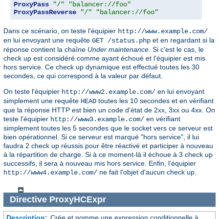
ProxyPass
"/"
"balancer://foo"
ProxyPassReverse
"/"
"balancer://foo"
Dans ce scénario, on teste l'équipier
http://www.example.com/
en lui envoyant une requête
et en regardant si la
GET /status.php
réponse contient la chaîne
Under maintenance
. Si c'est le cas, le
check up est considéré comme ayant échoué et l'équipier est mis
hors service. Ce check up dynamique est effectué toutes les 30
secondes, ce qui correspond à la valeur par défaut.
On teste l'équipier
en lui envoyant
http://www2.example.com/
simplement une requête
toutes les 10 secondes et en vérifiant
HEAD
que la réponse HTTP est bien un code d'état de 2xx, 3xx ou 4xx. On
teste l'équipier
en vérifiant
http://www3.example.com/
simplement toutes les 5 secondes que le socket vers ce serveur est
bien opérationnel. Si ce serveur est marqué "hors service", il lui
faudra 2 check up réussis pour être réactivé et participer à nouveau
à la répartition de charge. Si à ce moment-là il échoue à 3 check up
successifs, il sera à nouveau mis hors service. Enfin, l'équipier
ne fait l'objet d'aucun check up.
http://www4.example.com/
Directive
ProxyHCExpr
Description:
Crée et nomme une expression conditionnelle à