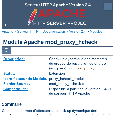
Serveur HTTP Apache Version 2.4
☰
Apache
>
Serveur HTTP
>
Documentation
>
Version 2.4
>
Modules
Module Apache mod_proxy_hcheck
Description:
Check up dynamique des membres
du groupe de répartition de charge
(équipiers) pour
mod_proxy
Statut:
Extension
Identificateur de Module:
proxy_hcheck_module
Fichier Source:
mod_proxy_hcheck.c
Compatibilité:
Disponible à partir de la version 2.4.21
du serveur HTTP Apache
Sommaire
Ce module permet d'effectuer un check up dynamique des