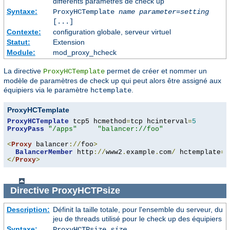
différents paramètres de check up
Syntaxe:
ProxyHCTemplate
name
parameter
=
setting
[...]
Contexte:
configuration globale, serveur virtuel
Statut:
Extension
Module:
mod_proxy_hcheck
La directive
permet de créer et nommer un
ProxyHCTemplate
modèle de paramètres de check up qui peut alors être assigné aux
équipiers via le paramètre
.
hctemplate
ProxyHCTemplate
ProxyHCTemplate
 tcp5 hcmethod
=
tcp hcinterval
=
5
ProxyPass
"/apps"
"balancer://foo"
<
Proxy
 balancer
://
foo
>
BalancerMember
 http
://
www2
.
example
.
com
/
 hctemplate
=
</
Proxy
>
Directive
ProxyHCTPsize
Description:
Définit la taille totale, pour l'ensemble du serveur, du
jeu de threads utilisé pour le check up des équipiers
Syntaxe:
ProxyHCTPsize
size