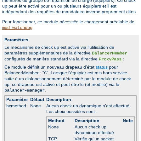
membres du groupe de répartition de charge (équipiers). Ce check
up peut être activé pour un ou plusieurs équipiers et il est
indépendant des requêtes de mandataire inverse proprement dites.
Pour fonctionner, ce module
nécessite
le chargement préalable de
.
mod_watchdog
Paramètres
Le mécanisme de check up est activé via l'utilisation de
paramètres supplémentaires de la directive
BalancerMember
configurés de manière standard via la directive
:
ProxyPass
Ce module définit un nouveau drapeau d'état
status
pour
BalancerMember : "
". Lorsque l'équipier est mis hors service
C
suite à un disfonctionnement déterminé par le module de check
up, ce drapeau est activé et peut être lu (et modifié) via le
.
balancer-manager
Paramètre
Défaut
Description
hcmethod
None
Aucun check up dynamique n'est effectué.
Les choix possibles sont :
Method
Description
Note
None
Aucun check up
dynamique effectué
TCP
Vérifie qu'un socket