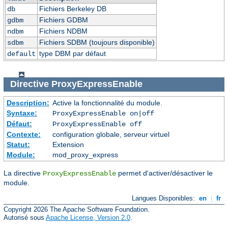
Fichiers Berkeley DB
db
Fichiers GDBM
gdbm
Fichiers NDBM
ndbm
Fichiers SDBM (toujours disponible)
sdbm
type DBM par défaut
default
Directive
ProxyExpressEnable
Description:
Active la fonctionnalité du module.
Syntaxe:
ProxyExpressEnable on|off
Défaut:
ProxyExpressEnable off
Contexte:
configuration globale, serveur virtuel
Statut:
Extension
Module:
mod_proxy_express
La directive
permet d'activer/désactiver le
ProxyExpressEnable
module.
Langues Disponibles:
en
|
fr
Copyright 2026 The Apache Software Foundation.
Autorisé sous
Apache License, Version 2.0
.