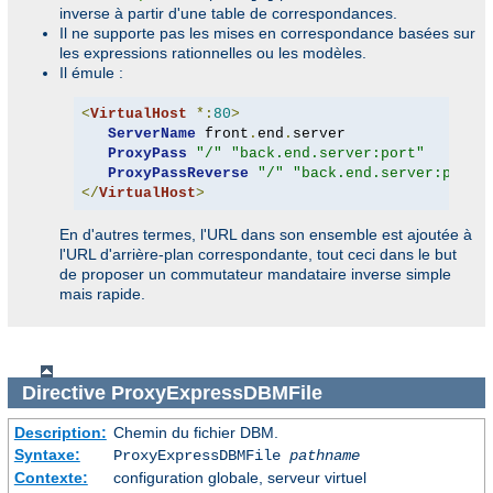
inverse à partir d'une table de correspondances.
Il ne supporte pas les mises en correspondance basées sur
les expressions rationnelles ou les modèles.
Il émule :
<
VirtualHost
*:
80
>
ServerName
 front
.
end
.
server

ProxyPass
"/"
"back.end.server:port"
ProxyPassReverse
"/"
"back.end.server:port"
</
VirtualHost
>
En d'autres termes, l'URL dans son ensemble est ajoutée à
l'URL d'arrière-plan correspondante, tout ceci dans le but
de proposer un commutateur mandataire inverse simple
mais rapide.
Directive
ProxyExpressDBMFile
Description:
Chemin du fichier DBM.
Syntaxe:
ProxyExpressDBMFile
pathname
Contexte:
configuration globale, serveur virtuel