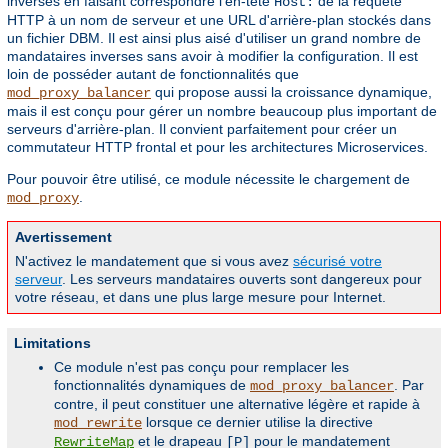
inverses en faisant correspondre l'en-tête
de la requête
Host:
HTTP à un nom de serveur et une URL d'arrière-plan stockés dans
un fichier DBM. Il est ainsi plus aisé d'utiliser un grand nombre de
mandataires inverses sans avoir à modifier la configuration. Il est
loin de posséder autant de fonctionnalités que
qui propose aussi la croissance dynamique,
mod_proxy_balancer
mais il est conçu pour gérer un nombre beaucoup plus important de
serveurs d'arrière-plan. Il convient parfaitement pour créer un
commutateur HTTP frontal et pour les architectures Microservices.
Pour pouvoir être utilisé, ce module nécessite le chargement de
.
mod_proxy
Avertissement
N'activez le mandatement que si vous avez
sécurisé votre
serveur
. Les serveurs mandataires ouverts sont dangereux pour
votre réseau, et dans une plus large mesure pour Internet.
Limitations
Ce module n'est pas conçu pour remplacer les
fonctionnalités dynamiques de
. Par
mod_proxy_balancer
contre, il peut constituer une alternative légère et rapide à
lorsque ce dernier utilise la directive
mod_rewrite
et le drapeau
pour le mandatement
RewriteMap
[P]