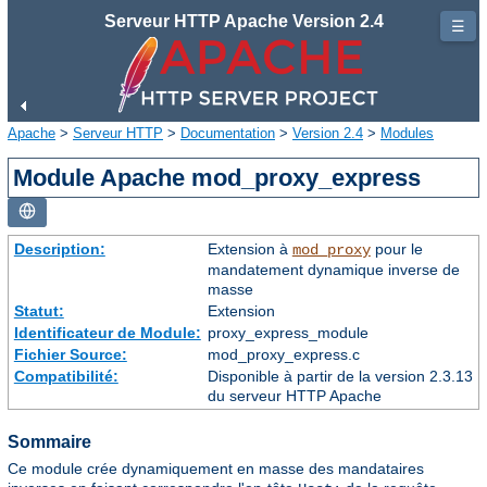
Serveur HTTP Apache Version 2.4
☰
Apache
>
Serveur HTTP
>
Documentation
>
Version 2.4
>
Modules
Module Apache mod_proxy_express
Description:
Extension à
pour le
mod_proxy
mandatement dynamique inverse de
masse
Statut:
Extension
Identificateur de Module:
proxy_express_module
Fichier Source:
mod_proxy_express.c
Compatibilité:
Disponible à partir de la version 2.3.13
du serveur HTTP Apache
Sommaire
Ce module crée dynamiquement en masse des mandataires