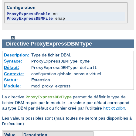
Configuration
ProxyExpressEnable
ProxyExpressDBMFile
 emap
Directive
ProxyExpressDBMType
Description:
Type de fichier DBM.
Syntaxe:
ProxyExpressDBMType
type
Défaut:
ProxyExpressDBMType default
Contexte:
configuration globale, serveur virtuel
Statut:
Extension
Module:
mod_proxy_express
La directive
permet de définir le type de
ProxyExpressDBMType
fichier DBM requis par le module. La valeur par défaut correspond
au type DBM par défaut du fichier créé par l'utilitaire
.
httxt2dbm
Les valeurs possibles sont (mais toutes ne seront pas disponibles à
l'exécution) :
Value
Description