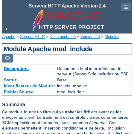
Serveur HTTP Apache Version 2.4
☰
Apache
>
Serveur HTTP
>
Documentation
>
Version 2.4
>
Modules
Module Apache mod_include
Description:
Documents html interprétés par le
serveur (Server Side Includes ou SSI)
Statut:
Base
Identificateur de Module:
include_module
Fichier Source:
mod_include.c
Sommaire
Ce module fournit un filtre qui va traiter les fichiers avant de les
envoyer au client. Le traitement est contrôlé via des commentaires
SGML spécialement formatés, aussi nommés
éléments
. Ces
éléments permettent l'insertion conditionnelle de texte, l'inclusion
d'autres fichiers ou programmes, ainsi que la définition et l'affichage