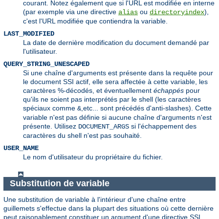
courant. Notez également que si l'URL est modifiée en interne
(par exemple via une directive
ou
),
alias
directoryindex
c'est l'URL modifiée que contiendra la variable.
LAST_MODIFIED
La date de dernière modification du document demandé par
l'utilisateur.
QUERY_STRING_UNESCAPED
Si une chaîne d'arguments est présente dans la requête pour
le document SSI actif, elle sera affectée à cette variable, les
caractères %-décodés, et éventuellement
échappés
pour
qu'ils ne soient pas interprétés par le shell (les caractères
spéciaux comme
,etc... sont précédés d'anti-slashes). Cette
&
variable n'est pas définie si aucune chaîne d'arguments n'est
présente. Utilisez
si l'échappement des
DOCUMENT_ARGS
caractères du shell n'est pas souhaité.
USER_NAME
Le nom d'utilisateur du propriétaire du fichier.
Substitution de variable
Une substitution de variable à l'intérieur d'une chaîne entre
guillemets s'effectue dans la plupart des situations où cette dernière
peut raisonablement constituer un argument d'une directive SSI.