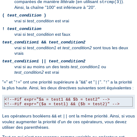
comparées de manière
littérale
(en utilisant
).
strcmp(3)
Ainsi, la chaîne "100" est inférieure à "20".
(
test_condition
)
vrai si
test_condition
est vrai
!
test_condition
vrai si
test_condition
est faux
test_condition1
&&
test_condition2
vrai si
test_condition1
et
test_condition2
sont tous les deux
vrais
test_condition1
||
test_condition2
vrai si au moins un des tests
test_condition1
ou
test_condition2
est vrai
"
" et "
" ont une priorité supérieure à "
" et "
". "
" a la priorité
=
!=
&&
||
!
la plus haute. Ainsi, les deux directives suivantes sont équivalentes :
<!--#if expr="$a = test1 && $b = test2" -->
<!--#if expr="($a = test1) && ($b = test2)" -->
Les opérateurs booléens
et
ont la même priorité. Ainsi, si vous
&&
||
voulez augmenter la priorité d'un de ces opérateurs, vous devez
utiliser des parenthèses.