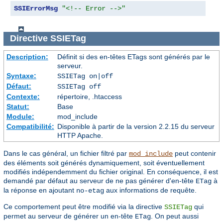
SSIErrorMsg
"<!-- Error -->"
Directive
SSIETag
Description:
Définit si des en-têtes ETags sont générés par le
serveur.
Syntaxe:
SSIETag on|off
Défaut:
SSIETag off
Contexte:
répertoire, .htaccess
Statut:
Base
Module:
mod_include
Compatibilité:
Disponible à partir de la version 2.2.15 du serveur
HTTP Apache.
Dans le cas général, un fichier filtré par
peut contenir
mod_include
des éléments soit générés dynamiquement, soit éventuellement
modifiés indépendemment du fichier original. En conséquence, il est
demandé par défaut au serveur de ne pas générer d'en-tête
à
ETag
la réponse en ajoutant
aux informations de requête.
no-etag
Ce comportement peut être modifié via la directive
qui
SSIETag
permet au serveur de générer un en-tête
. On peut aussi
ETag