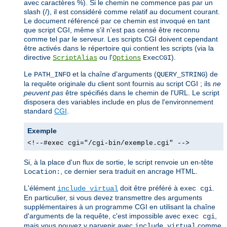
avec caractères %). Si le chemin ne commence pas par un
slash (/), il est considéré comme relatif au document courant.
Le document référencé par ce chemin est invoqué en tant
que script CGI, même s'il n'est pas censé être reconnu
comme tel par le serveur. Les scripts CGI doivent cependant
être activés dans le répertoire qui contient les scripts (via la
directive
ou l'
).
ScriptAlias
Options
ExecCGI
Le
et la chaîne d'arguments (
) de
PATH_INFO
QUERY_STRING
la requête originale du client sont fournis au script CGI ; ils
ne
peuvent pas
être spécifiés dans le chemin de l'URL. Le script
disposera des variables include en plus de l'environnement
standard
CGI
.
Exemple
<!--#exec cgi="/cgi-bin/exemple.cgi" -->
Si, à la place d'un flux de sortie, le script renvoie un en-tête
, ce dernier sera traduit en ancrage HTML.
Location:
L'élément
doit être préféré à
.
include virtual
exec cgi
En particulier, si vous devez transmettre des arguments
supplémentaires à un programme CGI en utilisant la chaîne
d'arguments de la requête, c'est impossible avec
,
exec cgi
mais vous pouvez y parvenir avec
comme
include virtual