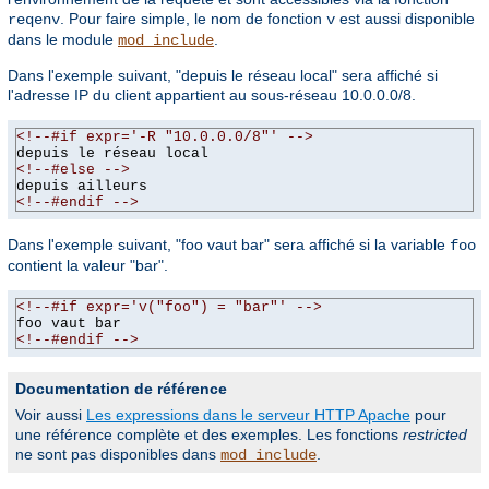
. Pour faire simple, le nom de fonction
est aussi disponible
reqenv
v
dans le module
.
mod_include
Dans l'exemple suivant, "depuis le réseau local" sera affiché si
l'adresse IP du client appartient au sous-réseau 10.0.0.0/8.
<!--#if expr='-R "10.0.0.0/8"' -->
depuis le réseau local
<!--#else -->
depuis ailleurs
<!--#endif -->
Dans l'exemple suivant, "foo vaut bar" sera affiché si la variable
foo
contient la valeur "bar".
<!--#if expr='v("foo") = "bar"' -->
foo vaut bar
<!--#endif -->
Documentation de référence
Voir aussi
Les expressions dans le serveur HTTP Apache
pour
une référence complète et des exemples. Les fonctions
restricted
ne sont pas disponibles dans
.
mod_include