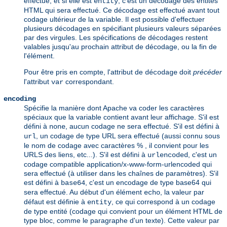
effectué, et si elle est
, c'est un décodage des entités
entity
HTML qui sera effectué. Ce décodage est effectué avant tout
codage ultérieur de la variable. Il est possible d'effectuer
plusieurs décodages en spécifiant plusieurs valeurs séparées
par des virgules. Les spécifications de décodages restent
valables jusqu'au prochain attribut de décodage, ou la fin de
l'élément.
Pour être pris en compte, l'attribut de
doit
précéder
décodage
l'attribut
correspondant.
var
encoding
Spécifie la manière dont Apache va coder les caractères
spéciaux que la variable contient avant leur affichage. S'il est
défini à
, aucun codage ne sera effectué. S'il est défini à
none
, un codage de type URL sera effectué (aussi connu sous
url
le nom de codage avec caractères % , il convient pour les
URLS des liens, etc...). S'il est défini à
, c'est un
urlencoded
codage compatible application/x-www-form-urlencoded qui
sera effectué (à utiliser dans les chaînes de paramètres). S'il
est défini à
, c'est un encodage de type base64 qui
base64
sera effectué. Au début d'un élément
, la valeur par
echo
défaut est définie à
, ce qui correspond à un codage
entity
de type entité (codage qui convient pour un élément HTML de
type bloc, comme le paragraphe d'un texte). Cette valeur par