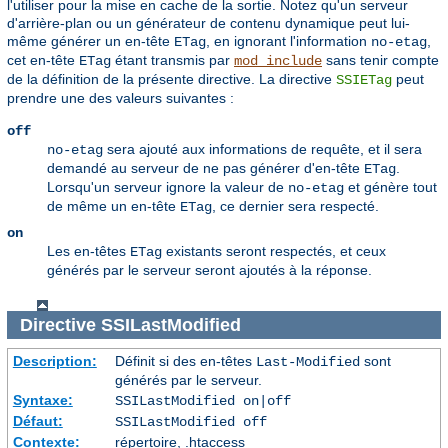
l'utiliser pour la mise en cache de la sortie. Notez qu'un serveur
d'arrière-plan ou un générateur de contenu dynamique peut lui-
même générer un en-tête
, en ignorant l'information
,
ETag
no-etag
cet en-tête
étant transmis par
sans tenir compte
ETag
mod_include
de la définition de la présente directive. La directive
peut
SSIETag
prendre une des valeurs suivantes :
off
sera ajouté aux informations de requête, et il sera
no-etag
demandé au serveur de ne pas générer d'en-tête
.
ETag
Lorsqu'un serveur ignore la valeur de
et génère tout
no-etag
de même un en-tête
, ce dernier sera respecté.
ETag
on
Les en-têtes
existants seront respectés, et ceux
ETag
générés par le serveur seront ajoutés à la réponse.
Directive
SSILastModified
Description:
Définit si des en-têtes
sont
Last-Modified
générés par le serveur.
Syntaxe:
SSILastModified on|off
Défaut:
SSILastModified off
Contexte:
répertoire, .htaccess