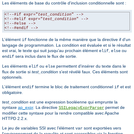
Les éléments de base du contrôle d'inclusion conditionnelle sont :
<!--#if expr="
test_condition
" -->
<!--#elif expr="
test_condition
" -->
<!--#else -->
<!--#endif -->
L'élément
fonctionne de la même manière que la directive if d'un
if
langage de programmation. La condition est évaluée et si le résultat
est vrai, le texte qui suit jusqu'au prochain élément
,
ou
elif
else
sera inclus dans le flux de sortie.
endif
Les éléments
ou
permettent d'insérer du texte dans le
elif
else
flux de sortie si
test_condition
s'est révélé faux. Ces éléments sont
optionnels.
L'élément
termine le bloc de traitement conditionnel
et est
endif
if
obligatoire.
test_condition
est une expression booléenne qui emprunte la
syntaxe
ap_expr
. La directive
permet de
SSILegacyExprParser
modifier cette syntaxe pour la rendre compatible avec Apache
HTTPD 2.2.x.
Le jeu de variables SSI avec l'élément
sont exportées vers
var
l'environnement de la requête et sont accessibles via la fonction