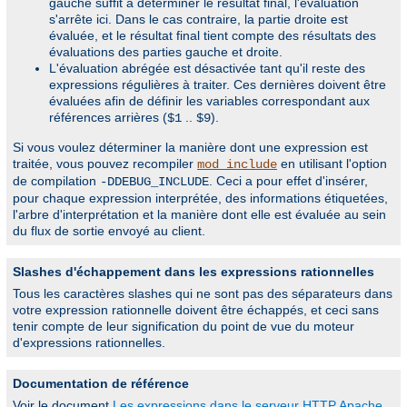
gauche suffit à déterminer le résultat final, l'évaluation
s'arrête ici. Dans le cas contraire, la partie droite est
évaluée, et le résultat final tient compte des résultats des
évaluations des parties gauche et droite.
L'évaluation abrégée est désactivée tant qu'il reste des
expressions régulières à traiter. Ces dernières doivent être
évaluées afin de définir les variables correspondant aux
références arrières (
..
).
$1
$9
Si vous voulez déterminer la manière dont une expression est
traitée, vous pouvez recompiler
en utilisant l'option
mod_include
de compilation
. Ceci a pour effet d'insérer,
-DDEBUG_INCLUDE
pour chaque expression interprétée, des informations étiquetées,
l'arbre d'interprétation et la manière dont elle est évaluée au sein
du flux de sortie envoyé au client.
Slashes d'échappement dans les expressions rationnelles
Tous les caractères slashes qui ne sont pas des séparateurs dans
votre expression rationnelle doivent être échappés, et ceci sans
tenir compte de leur signification du point de vue du moteur
d'expressions rationnelles.
Documentation de référence
Voir le document
Les expressions dans le serveur HTTP Apache
,