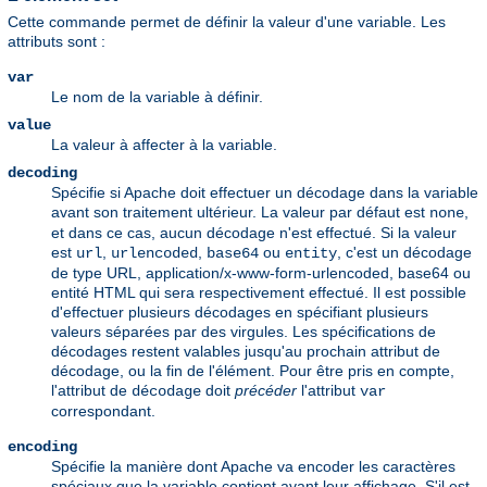
Cette commande permet de définir la valeur d'une variable. Les
attributs sont :
var
Le nom de la variable à définir.
value
La valeur à affecter à la variable.
decoding
Spécifie si Apache doit effectuer un décodage dans la variable
avant son traitement ultérieur. La valeur par défaut est
,
none
et dans ce cas, aucun décodage n'est effectué. Si la valeur
est
,
,
ou
, c'est un décodage
url
urlencoded
base64
entity
de type URL, application/x-www-form-urlencoded, base64 ou
entité HTML qui sera respectivement effectué. Il est possible
d'effectuer plusieurs décodages en spécifiant plusieurs
valeurs séparées par des virgules. Les spécifications de
décodages restent valables jusqu'au prochain attribut de
décodage, ou la fin de l'élément. Pour être pris en compte,
l'attribut de
doit
précéder
l'attribut
décodage
var
correspondant.
encoding
Spécifie la manière dont Apache va encoder les caractères
spéciaux que la variable contient avant leur affichage. S'il est