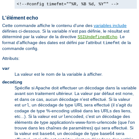
<!--#config timefmt=""%R, %B %d, %Y"" -->
L'élément echo
Cette commande affiche le contenu d'une des
variables include
définies ci-dessous. Si la variable n'est pas définie, le résultat est
déterminé par la valeur de la directive
. Le
SSIUndefinedEcho
format d'affichage des dates est défini par l'attribut
de la
timefmt
commande config.
Attributs:
var
La valeur est le nom de la variable à afficher.
decoding
Spécifie si Apache doit effectuer un décodage dans la variable
avant son traitement ultérieur. La valeur par défaut est
,
none
et dans ce cas, aucun décodage n'est effectué. Si la valeur
est
, un décodage de type URL sera effectué (il s'agit du
url
codage de type %-encoding utilisé dans les URLs des liens,
etc...). Si la valeur est
, c'est un décodage des
urlencoded
éléments de type application/x-www-form-urlencode (que l'on
trouve dans les chaînes de paramètres) qui sera effectué. Si
la valeur est
, un decodage de type base64 sera
base64