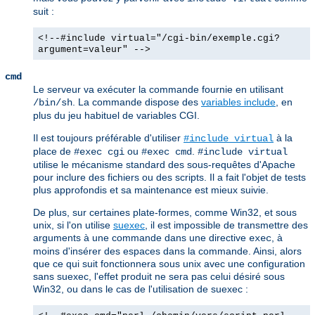
suit :
<!--#include virtual="/cgi-bin/exemple.cgi?
argument=valeur" -->
cmd
Le serveur va exécuter la commande fournie en utilisant
. La commande dispose des
variables include
, en
/bin/sh
plus du jeu habituel de variables CGI.
Il est toujours préférable d'utiliser
à la
#include virtual
place de
ou
.
#exec cgi
#exec cmd
#include virtual
utilise le mécanisme standard des sous-requêtes d'Apache
pour inclure des fichiers ou des scripts. Il a fait l'objet de tests
plus approfondis et sa maintenance est mieux suivie.
De plus, sur certaines plate-formes, comme Win32, et sous
unix, si l'on utilise
suexec
, il est impossible de transmettre des
arguments à une commande dans une directive
, à
exec
moins d'insérer des espaces dans la commande. Ainsi, alors
que ce qui suit fonctionnera sous unix avec une configuration
sans suexec, l'effet produit ne sera pas celui désiré sous
Win32, ou dans le cas de l'utilisation de suexec :