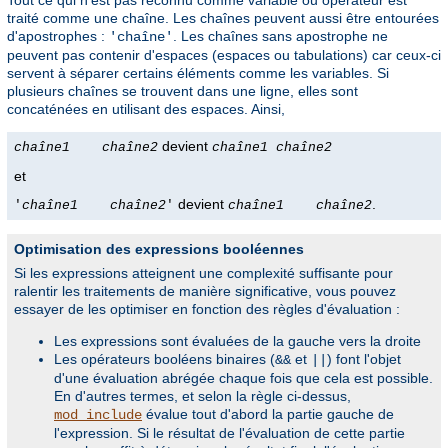
Tout ce qui n'est pas reconnu comme variable ou opérateur est
traité comme une chaîne. Les chaînes peuvent aussi être entourées
d'apostrophes :
. Les chaînes sans apostrophe ne
'chaîne'
peuvent pas contenir d'espaces (espaces ou tabulations) car ceux-ci
servent à séparer certains éléments comme les variables. Si
plusieurs chaînes se trouvent dans une ligne, elles sont
concaténées en utilisant des espaces. Ainsi,
devient
chaîne1
chaîne2
chaîne1
chaîne2
et
devient
.
'
chaîne1
chaîne2
'
chaîne1
chaîne2
Optimisation des expressions booléennes
Si les expressions atteignent une complexité suffisante pour
ralentir les traitements de manière significative, vous pouvez
essayer de les optimiser en fonction des règles d'évaluation :
Les expressions sont évaluées de la gauche vers la droite
Les opérateurs booléens binaires (
et
) font l'objet
&&
||
d'une évaluation abrégée chaque fois que cela est possible.
En d'autres termes, et selon la règle ci-dessus,
évalue tout d'abord la partie gauche de
mod_include
l'expression. Si le résultat de l'évaluation de cette partie