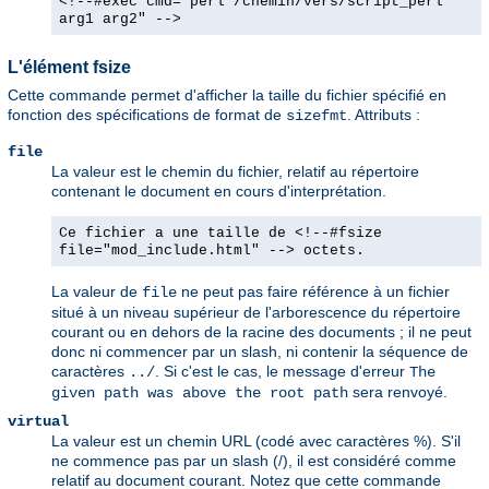
<!--#exec cmd="perl /chemin/vers/script_perl
arg1 arg2" -->
L'élément fsize
Cette commande permet d'afficher la taille du fichier spécifié en
fonction des spécifications de format de
. Attributs :
sizefmt
file
La valeur est le chemin du fichier, relatif au répertoire
contenant le document en cours d'interprétation.
Ce fichier a une taille de <!--#fsize
file="mod_include.html" --> octets.
La valeur de
ne peut pas faire référence à un fichier
file
situé à un niveau supérieur de l'arborescence du répertoire
courant ou en dehors de la racine des documents ; il ne peut
donc ni commencer par un slash, ni contenir la séquence de
caractères
. Si c'est le cas, le message d'erreur
../
The
sera renvoyé.
given path was above the root path
virtual
La valeur est un chemin URL (codé avec caractères %). S'il
ne commence pas par un slash (/), il est considéré comme
relatif au document courant. Notez que cette commande