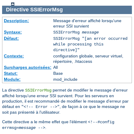
Directive
SSIErrorMsg
Description:
Message d'erreur affiché lorsqu'une
erreur SSI survient
Syntaxe:
SSIErrorMsg
message
Défaut:
SSIErrorMsg "[an error occurred
while processing this
directive]"
Contexte:
configuration globale, serveur virtuel,
répertoire, .htaccess
Surcharges autorisées:
All
Statut:
Base
Module:
mod_include
La directive
permet de modifier le message d'erreur
SSIErrorMsg
affiché lorsqu'une erreur SSI survient. Pour les serveurs en
production, il est recommandé de modifier le message d'erreur par
défaut en
, de façon à ce que le message ne
"<!-- Error -->"
soit pas présenté à l'utilisateur.
Cette directive a le même effet que l'élément
<!--#config
.
errmsg=
message
-->