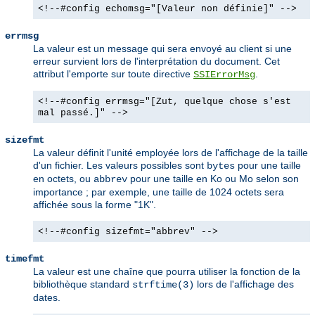
<!--#config echomsg="[Valeur non définie]" -->
errmsg
La valeur est un message qui sera envoyé au client si une
erreur survient lors de l'interprétation du document. Cet
attribut l'emporte sur toute directive
.
SSIErrorMsg
<!--#config errmsg="[Zut, quelque chose s'est
mal passé.]" -->
sizefmt
La valeur définit l'unité employée lors de l'affichage de la taille
d'un fichier. Les valeurs possibles sont
pour une taille
bytes
en octets, ou
pour une taille en Ko ou Mo selon son
abbrev
importance ; par exemple, une taille de 1024 octets sera
affichée sous la forme "1K".
<!--#config sizefmt="abbrev" -->
timefmt
La valeur est une chaîne que pourra utiliser la fonction de la
bibliothèque standard
lors de l'affichage des
strftime(3)
dates.