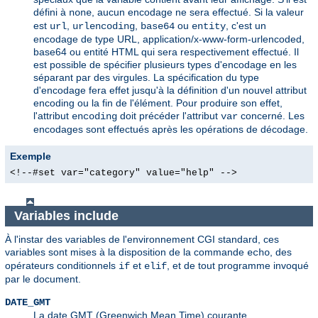
défini à
, aucun encodage ne sera effectué. Si la valeur
none
est
,
,
ou
, c'est un
url
urlencoding
base64
entity
encodage de type URL, application/x-www-form-urlencoded,
base64 ou entité HTML qui sera respectivement effectué. Il
est possible de spécifier plusieurs types d'encodage en les
séparant par des virgules. La spécification du type
d'encodage fera effet jusqu'à la définition d'un nouvel attribut
encoding ou la fin de l'élément. Pour produire son effet,
l'attribut
doit précéder l'attribut
concerné. Les
encoding
var
encodages sont effectués après les opérations de décodage.
Exemple
<!--#set var="category" value="help" -->
Variables include
À l'instar des variables de l'environnement CGI standard, ces
variables sont mises à la disposition de la commande
, des
echo
opérateurs conditionnels
et
, et de tout programme invoqué
if
elif
par le document.
DATE_GMT
La date GMT (Greenwich Mean Time) courante.