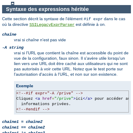
Syntaxe des expressions héritée
Cette section décrit la syntaxe de l'élément
dans le cas
#if expr
où la directive
est définie à
.
SSILegacyExprParser
on
chaîne
vrai si
chaîne
n'est pas vide
-A string
vrai si l'URL que contient la chaîne est accessible du point de
vue de la configuration, faux sinon. Il s'avère utile lorsqu'un
lien vers une URL doit être caché aux utilisateurs qui ne sont
pas autorisés à voir cette URL. Notez que le test porte sur
l'autorisation d'accès à l'URL, et non sur son existence.
Exemple
<!--#if expr="-A /prive" -->
Cliquez 
<a
href
=
"/prive"
>
ici
</a>
 pour accéder aux

  informations privées.
<!--#endif -->
chaîne1
=
chaîne2
chaîne1
==
chaîne2