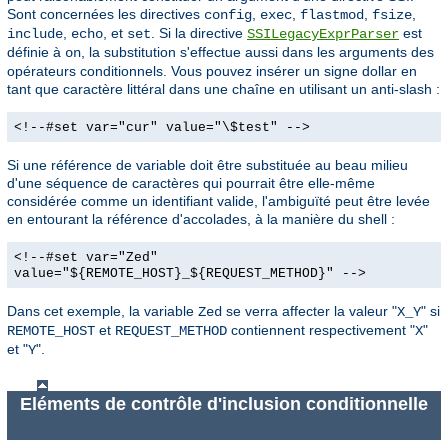
Sont concernées les directives
,
,
,
,
config
exec
flastmod
fsize
,
, et
. Si la directive
est
include
echo
set
SSILegacyExprParser
définie à
, la substitution s'effectue aussi dans les arguments des
on
opérateurs conditionnels. Vous pouvez insérer un signe dollar en
tant que caractère littéral dans une chaîne en utilisant un anti-slash :
<!--#set var="cur" value="\$test" -->
Si une référence de variable doit être substituée au beau milieu
d'une séquence de caractères qui pourrait être elle-même
considérée comme un identifiant valide, l'ambiguïté peut être levée
en entourant la référence d'accolades, à la manière du shell :
<!--#set var="Zed"
value="${REMOTE_HOST}_${REQUEST_METHOD}" -->
Dans cet exemple, la variable
se verra affecter la valeur "
" si
Zed
X_Y
et
contiennent respectivement "
"
REMOTE_HOST
REQUEST_METHOD
X
et "
".
Y
Eléments de contrôle d'inclusion conditionnelle