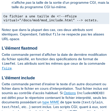
n'affiche
pas
la taille de la sortie d'un programme CGI, mais la
taille du programme CGI lui-même.
Ce fichier a une taille de <!--#fsize
virtual="/docs/mod/mod_include.html" --> octets.
Notez que dans la plupart des cas, ces deux attributs sont
identiques. Cependant, l'attribut
ne respecte pas les aliases
file
URL-space.
L'élément flastmod
Cette commande permet d'afficher la date de dernière modification
du fichier spécifié, en fonction des spécifications de format de
. Les attributs sont les mêmes que ceux de la commande
timefmt
.
fsize
L'élément include
Cette commande permet d'insérer le texte d'un autre document ou
fichier dans le fichier en cours d'interprétation. Tout fichier inclus est
soumis au contrôle d'accès habituel. Si
Options
IncludesNOEXEC
est défini pour le répertoire contenant le fichier interprété, seuls les
documents possèdant un
type MIME
de type texte (
,
text/plain
, etc...) seront inclus. Les scripts CGI, quant à eux, sont
text/html