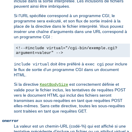
incluse dans la sortie interprétée. Les inclusions de fichiers
peuvent ainsi être imbriquées.
Si l'URL spécifiée correspond à un programme CGI, le
programme sera exécuté, et son flux de sortie inséré à la
place de la directive dans le fichier interprété. Vous pouvez
insérer une chaîne d'arguments dans une URL correspond à
un programme CGI :
<!--#include virtual="/cgi-bin/exemple.cgi?
argument=valeur" -->
doit être préféré à
pour inclure
include virtual
exec cgi
le flux de sortie d'un programme CGI dans un document
HTML.
Si la directive
est correctement définie et
KeptBodySize
valide pour le fichier inclus, les tentatives de requêtes POST
vers le document HTML qui inclut des fichiers seront
transmises aux sous-requêtes en tant que requêtes POST
elles-mêmes. Sans cette directive, toutes les sous-requêtes
sont traitées en tant que requêtes GET.
onerror
La valeur est un chemin-URL (codé-%) qui est affiché si une
tentative précédente d'inclure un fichier ou un attribut virtuel a