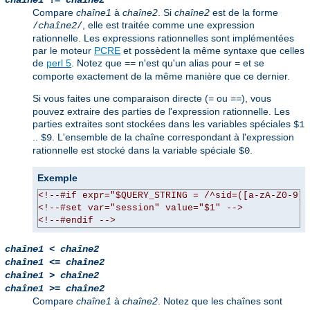
chaîne1
!=
chaîne2
Compare
chaîne1
à
chaîne2
. Si
chaîne2
est de la forme
, elle est traitée comme une expression
/
chaîne2
/
rationnelle. Les expressions rationnelles sont implémentées
par le moteur
PCRE
et possèdent la même syntaxe que celles
de
perl 5
. Notez que
n'est qu'un alias pour
et se
==
=
comporte exactement de la même manière que ce dernier.
Si vous faites une comparaison directe (
ou
), vous
=
==
pouvez extraire des parties de l'expression rationnelle. Les
parties extraites sont stockées dans les variables spéciales
$1
..
. L'ensemble de la chaîne correspondant à l'expression
$9
rationnelle est stocké dans la variable spéciale
.
$0
Exemple
<!--#if expr="$QUERY_STRING = /^sid=([a-zA-Z0-9]+
<!--#set var="session" value="$1" -->
<!--#endif -->
chaîne1
<
chaîne2
chaîne1
<=
chaîne2
chaîne1
>
chaîne2
chaîne1
>=
chaîne2
Compare
chaîne1
à
chaîne2
. Notez que les chaînes sont