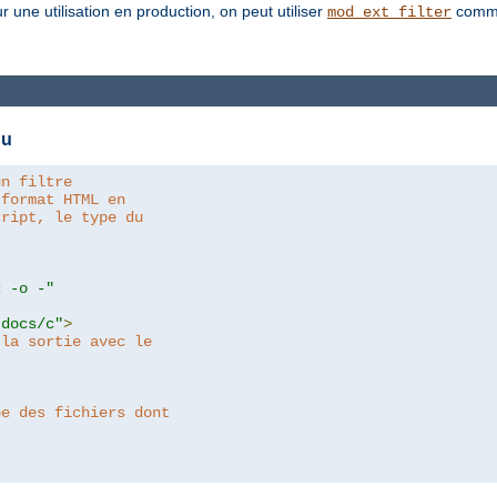
une utilisation en production, on peut utiliser
comme
mod_ext_filter
nu
un filtre
 format HTML en
cript, le type du
c -o -"
tdocs/c"
>
 la sortie avec le
pe des fichiers dont