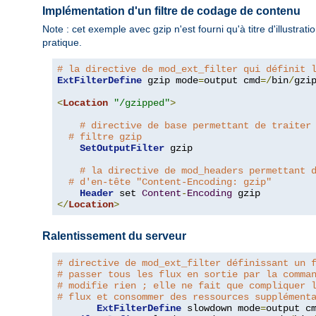
Implémentation d'un filtre de codage de contenu
Note : cet exemple avec gzip n'est fourni qu'à titre d'illustra
pratique.
# la directive de mod_ext_filter qui définit 
ExtFilterDefine
 gzip mode
=
output cmd
=/
bin
/
gzip
<
Location
"/gzipped"
>
# directive de base permettant de traiter
# filtre gzip
SetOutputFilter
 gzip

# la directive de mod_headers permettant 
# d'en-tête "Content-Encoding: gzip"
Header
 set 
Content
-
Encoding
</
Location
>
Ralentissement du serveur
# directive de mod_ext_filter définissant un 
# passer tous les flux en sortie par la comma
# modifie rien ; elle ne fait que compliquer 
# flux et consommer des ressources supplément
ExtFilterDefine
 slowdown mode
=
output c