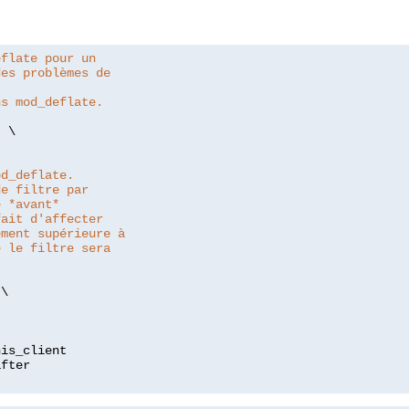
eflate pour un
des problèmes de
ns mod_deflate.
"
 \

od_deflate.
de filtre par
e *avant*
fait d'affecter
ement supérieure à
e le filtre sera
\

is_client
