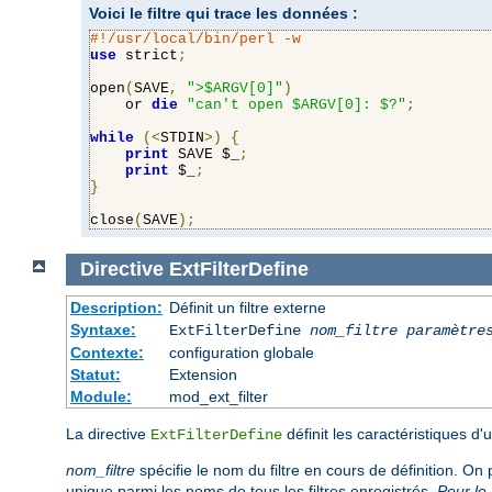
Voici le filtre qui trace les données :
#!/usr/local/bin/perl -w
use
 strict
;
open
(
SAVE
,
">$ARGV[0]"
)
    or 
die
"can't open $ARGV[0]: $?"
;
while
(<
STDIN
>)
{
print
 SAVE $_
;
print
 $_
;
}
close
(
SAVE
);
Directive
ExtFilterDefine
Description:
Définit un filtre externe
Syntaxe:
ExtFilterDefine
nom_filtre
paramètre
Contexte:
configuration globale
Statut:
Extension
Module:
mod_ext_filter
La directive
définit les caractéristiques d
ExtFilterDefine
nom_filtre
spécifie le nom du filtre en cours de définition. On 
unique parmi les noms de tous les filtres enregistrés.
Pour le