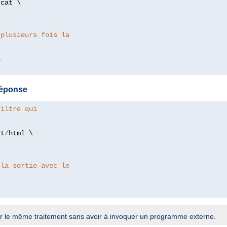
/
cat \

 plusieurs fois la
 réponse
filtre qui
xt
/
html \

 la sortie avec le
r le même traitement sans avoir à invoquer un programme externe.