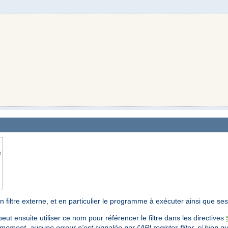
s
'un filtre externe, et en particulier le programme à exécuter ainsi que s
peut ensuite utiliser ce nom pour référencer le filtre dans les directives
 moment, aucune erreur n'est signalée par l'API register-filter, si bien