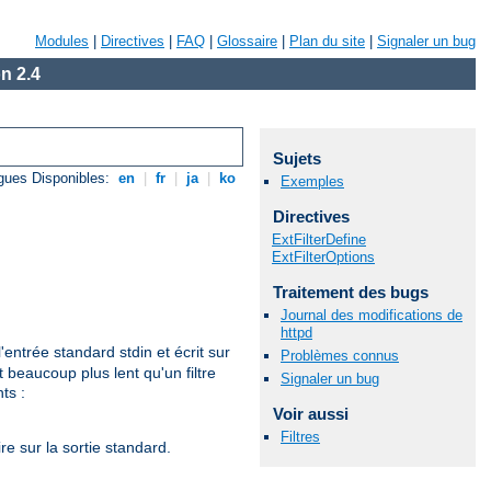
Modules
|
Directives
|
FAQ
|
Glossaire
|
Plan du site
|
Signaler un bug
n 2.4
Sujets
gues Disponibles:
en
|
fr
|
ja
|
ko
Exemples
Directives
ExtFilterDefine
ExtFilterOptions
Traitement des bugs
Journal des modifications de
httpd
'entrée standard stdin et écrit sur
Problèmes connus
 beaucoup plus lent qu'un filtre
Signaler un bug
ts :
Voir aussi
Filtres
re sur la sortie standard.