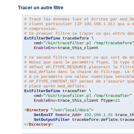
Tracer un autre filtre
# Trace les données lues et écrites par mod_d
# client particulier (IP 192.168.1.31) qui a 
# compression.
# Ce premier filtre va tracer ce qui entre da
ExtFilterDefine
 tracebefore \

    cmd
=
"/bin/tracefilter.pl /tmp/tracebefore
EnableEnv
=
trace_this_client

# Ce second filtre va tracer ce qui sort de m
# Notez que sans le paramètre ftype, le type 
# défaut AP_FTYPE_RESOURCE placerait le filtr
# mod_deflate dans la chaîne de filtrage. Le 
# à ce paramètre une valeur numérique sensibl
# AP_FTYPE_CONTENT_SET permet de s'assurer qu
# placé après mod_deflate.
ExtFilterDefine
 traceafter \

    cmd
=
"/bin/tracefilter.pl /tmp/traceafter"
 
EnableEnv
=
trace_this_client ftype
=
21
<
Directory
"/usr/local/docs"
>
SetEnvIf
Remote_Addr
192.168
.
1.31
 trace_th
SetOutputFilter
 tracebefore
;
deflate
;
</
Directory
>