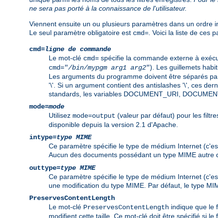
ne sera pas porté à la connaissance de l'utilisateur.
Viennent ensuite un ou plusieurs paramètres dans un ordre in
Le seul paramètre obligatoire est
. Voici la liste de ces 
cmd=
cmd=
ligne de commande
Le mot-clé
spécifie la commande externe à exécut
cmd=
). Les guillemets habi
cmd="
/bin/mypgm
arg1
arg2
"
Les arguments du programme doivent être séparés par 
'\'. Si un argument contient des antislashes '\', ces d
standards, les variables DOCUMENT_URI, DOCUMEN
mode=
mode
Utilisez
(valeur par défaut) pour les filtre
mode=output
disponible depuis la version 2.1 d'Apache.
intype=
type MIME
Ce paramètre spécifie le type de médium Internet (c'est
Aucun des documents possédant un type MIME autre qu
outtype=
type MIME
Ce paramètre spécifie le type de médium Internet (c'est
une modification du type MIME. Par défaut, le type MIM
PreservesContentLength
Le mot-clé
indique que le f
PreservesContentLength
modifient cette taille. Ce mot-clé doit être spécifié si le 