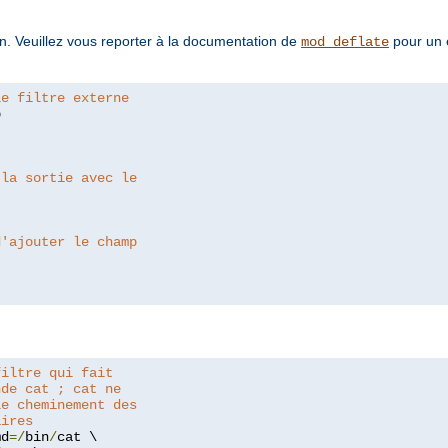
tion. Veuillez vous reporter à la documentation de
pour un 
mod_deflate
le filtre externe


 la sortie avec le
d'ajouter le champ
filtre qui fait
nde cat ; cat ne
le cheminement des
aires
md
=/
bin
/