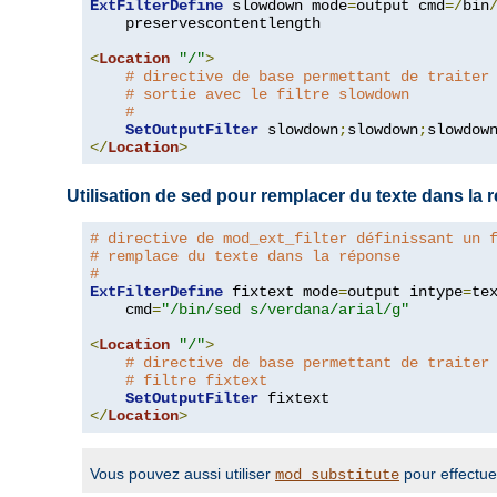
ExtFilterDefine
 slowdown mode
=
output cmd
=/
bin
    preservescontentlength

<
Location
"/"
>
# directive de base permettant de traiter
# sortie avec le filtre slowdown
#
SetOutputFilter
 slowdown
;
slowdown
;
</
Location
>
Utilisation de sed pour remplacer du texte dans la
# directive de mod_ext_filter définissant un 
# remplace du texte dans la réponse
#
ExtFilterDefine
 fixtext mode
=
output intype
=
te
    cmd
=
"/bin/sed s/verdana/arial/g"
<
Location
"/"
>
# directive de base permettant de traiter
# filtre fixtext
SetOutputFilter
</
Location
>
Vous pouvez aussi utiliser
pour effectue
mod_substitute