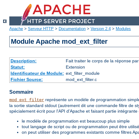
Apache
>
Serveur HTTP
>
Documentation
>
Version 2.4
>
Modules
Module Apache mod_ext_filter
Description:
Fait traiter le corps de la réponse p
Statut:
Extension
Identificateur de Module:
ext_filter_module
Fichier Source:
mod_ext_filter.c
Sommaire
représente un modèle de programmation simple
mod_ext_filter
la sortie standard stdout (autrement dit une commande filtre de sty
spécialement écrit pour l'API d'Apache et faisant partie intégrant
le modèle de programmation est beaucoup plus simple
tout langage de script ou de programmation peut être utilisé
on peut utiliser des programmes existants comme filtres Ap