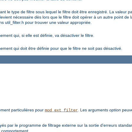
t le type de filtre sous lequel le filtre doit être enregistré. La va
ient nécessaire dès lors que le filtre doit opérer à un autre point de la
s util_filter.h pour trouver une valeur appropriée.
nt qui, si elle est définie, va désactiver le filtre.
ent qui doit être définie pour que le filtre ne soit pas désactivé.
tement particulières pour
. Les arguments
option
peuve
mod_ext_filter
s par le programme de filtrage externe sur la sortie d'erreurs standar
e comportement.