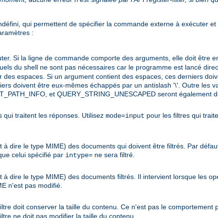
défini, qui permettent de spécifier la commande externe à exécuter et c
paramètres :
er. Si la ligne de commande comporte des arguments, elle doit être e
tuels du shell ne sont pas nécessaires car le programme est lancé direc
des espaces. Si un argument contient des espaces, ces derniers doiv
erniers doivent être eux-mêmes échappés par un antislash '\'. Outre les
T_PATH_INFO, et QUERY_STRING_UNESCAPED seront également défi
s qui traitent les réponses. Utilisez
pour les filtres qui trai
mode=input
 à dire le type MIME) des documents qui doivent être filtrés. Par défaut
e celui spécifié par
ne sera filtré.
intype=
 à dire le type MIME) des documents filtrés. Il intervient lorsque les o
E n'est pas modifié.
iltre doit conserver la taille du contenu. Ce n'est pas le comportement pa
filtre ne doit pas modifier la taille du contenu.