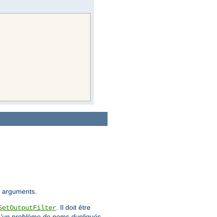
es arguments.
. Il doit être
SetOutputFilter
 qu'un problème de noms dupliqués