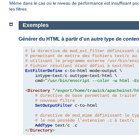
Même dans le cas où le niveau de performance est insuffisant pour 
les filtres.
Exemples
Générer du HTML à partir d'un autre type de conte
# la directive de mod_ext_filter définissant 
# permettant de mettre des fichiers text/c au
# utilisant le programme externe /usr/bin/ens
# fichier résultant étant défini à text/html
ExtFilterDefine
 c-to-html mode
=
output \

    intype
=
text
/
c outtype
=
text
/
html \

    cmd
=
"/usr/bin/enscript --color -w html -E
<
Directory
"/export/home/trawick/apacheinst/h
# directive de base permettant de traiter
# nouveau filtre
SetOutputFilter
 c-to-html

# directive de mod_mime définissant le ty
# le nom possède l'extension .c à text/c
AddType
 text
/
c 
.
</
Directory
>