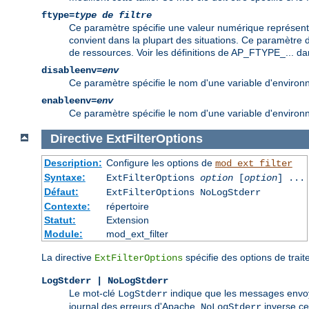
ftype=
type de filtre
Ce paramètre spécifie une valeur numérique représentan
convient dans la plupart des situations. Ce paramètre dev
de ressources. Voir les définitions de AP_FTYPE_... dan
disableenv=
env
Ce paramètre spécifie le nom d'une variable d'environneme
enableenv=
env
Ce paramètre spécifie le nom d'une variable d'environnem
Directive
ExtFilterOptions
Description:
Configure les options de
mod_ext_filter
Syntaxe:
ExtFilterOptions
option
[
option
] ...
Défaut:
ExtFilterOptions NoLogStderr
Contexte:
répertoire
Statut:
Extension
Module:
mod_ext_filter
La directive
spécifie des options de trai
ExtFilterOptions
LogStderr | NoLogStderr
Le mot-clé
indique que les messages envoyé
LogStderr
journal des erreurs d'Apache.
inverse c
NoLogStderr