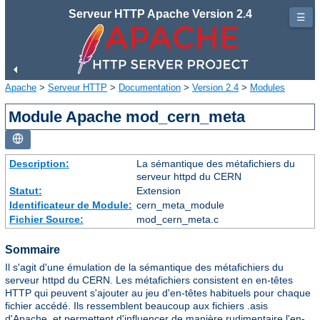
Serveur HTTP Apache Version 2.4
☰
Apache
>
Serveur HTTP
>
Documentation
>
Version 2.4
>
Modules
Module Apache mod_cern_meta
Description:
La sémantique des métafichiers du
serveur httpd du CERN
Statut:
Extension
Identificateur de Module:
cern_meta_module
Fichier Source:
mod_cern_meta.c
Sommaire
Il s'agit d'une émulation de la sémantique des métafichiers du
serveur httpd du CERN. Les métafichiers consistent en en-têtes
HTTP qui peuvent s'ajouter au jeu d'en-têtes habituels pour chaque
fichier accédé. Ils ressemblent beaucoup aux fichiers .asis
d'Apache, et permettent d'influencer de manière rudimentaire l'en-