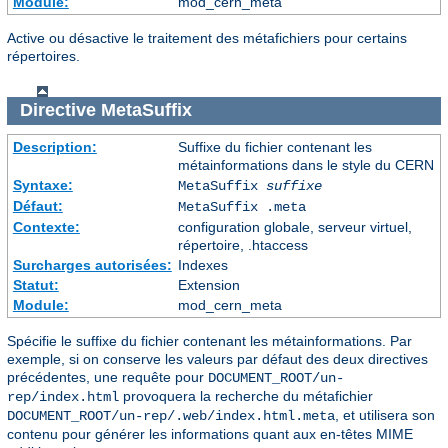
Module:
mod_cern_meta
Active ou désactive le traitement des métafichiers pour certains
répertoires.
Directive
MetaSuffix
Description:
Suffixe du fichier contenant les
métainformations dans le style du CERN
Syntaxe:
MetaSuffix
suffixe
Défaut:
MetaSuffix .meta
Contexte:
configuration globale, serveur virtuel,
répertoire, .htaccess
Surcharges autorisées:
Indexes
Statut:
Extension
Module:
mod_cern_meta
Spécifie le suffixe du fichier contenant les métainformations. Par
exemple, si on conserve les valeurs par défaut des deux directives
précédentes, une requête pour
DOCUMENT_ROOT/un-
provoquera la recherche du métafichier
rep/index.html
, et utilisera son
DOCUMENT_ROOT/un-rep/.web/index.html.meta
contenu pour générer les informations quant aux en-têtes MIME