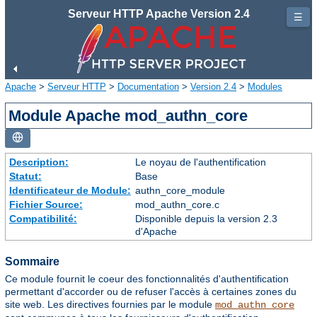
Serveur HTTP Apache Version 2.4
☰
Apache
>
Serveur HTTP
>
Documentation
>
Version 2.4
>
Modules
Module Apache mod_authn_core
Description:
Le noyau de l'authentification
Statut:
Base
Identificateur de Module:
authn_core_module
Fichier Source:
mod_authn_core.c
Compatibilité:
Disponible depuis la version 2.3
d'Apache
Sommaire
Ce module fournit le coeur des fonctionnalités d'authentification
permettant d'accorder ou de refuser l'accès à certaines zones du
site web. Les directives fournies par le module
mod_authn_core