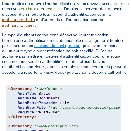
Pour mettre en oeuvre l'authentification, vous devez aussi utiliser les
directives
et
. De plus, le serveur doit pouvoir
AuthName
Require
disposer d'un module fournisseur d'authentification comme
et d'un module d'autorisation comme
mod_authn_file
.
mod_authz_user
Le type d'authentification
désactive l'authentification.
None
Lorsqu'une authentification est définie, elle est en général héritée
par chacune des
sections de configuration
qui suivent, à moins
qu'un autre type d'authentification ne soit spécifié. Si l'on ne
souhaite pas mettre en oeuvre d'authentification pour une sous-
section d'une section authentifiée, on doit utiliser le type
d'authentification
; dans l'exemple suivant, les clients peuvent
None
accéder au répertoire
sans devoir s'authentifier
/www/docs/public
:
<
Directory
"/www/docs"
>
AuthType
Basic
AuthName
Documents
AuthBasicProvider
 file

AuthUserFile
"/usr/local/apache/passwd/passwords
Require
</
Directory
>
<
Directory
"/www/docs/public"
>