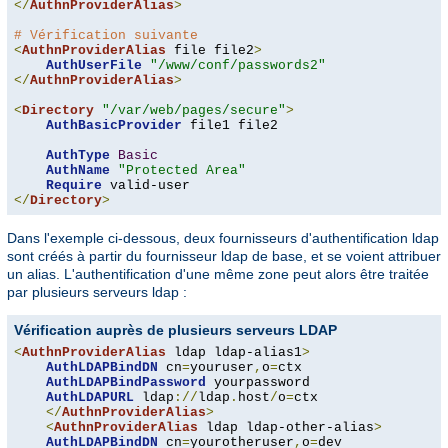
</
AuthnProviderAlias
>
# Vérification suivante
<
AuthnProviderAlias
 file file2
>
AuthUserFile
"/www/conf/passwords2"
</
AuthnProviderAlias
>
<
Directory
"/var/web/pages/secure"
>
AuthBasicProvider
 file1 file2

AuthType
Basic
AuthName
"Protected Area"
Require
</
Directory
>
Dans l'exemple ci-dessous, deux fournisseurs d'authentification ldap
sont créés à partir du fournisseur ldap de base, et se voient attribuer
un alias. L'authentification d'une même zone peut alors être traitée
par plusieurs serveurs ldap :
Vérification auprès de plusieurs serveurs LDAP
<
AuthnProviderAlias
 ldap ldap-alias1
>
AuthLDAPBindDN
 cn
=
youruser
,
o
=
ctx

AuthLDAPBindPassword
 yourpassword

AuthLDAPURL
 ldap
://
ldap
.
host
/
o
=
ctx

</
AuthnProviderAlias
>
<
AuthnProviderAlias
 ldap ldap-other-alias
>
AuthLDAPBindDN
 cn
=
yourotheruser
,
o
=
dev
