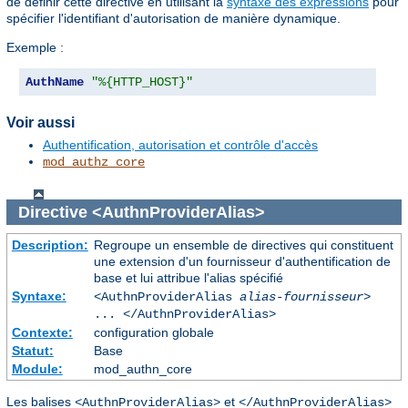
de définir cette directive en utilisant la
syntaxe des expressions
pour
spécifier l'identifiant d'autorisation de manière dynamique.
Exemple :
AuthName
"%{HTTP_HOST}"
Voir aussi
Authentification, autorisation et contrôle d'accès
mod_authz_core
Directive
<AuthnProviderAlias>
Description:
Regroupe un ensemble de directives qui constituent
une extension d'un fournisseur d'authentification de
base et lui attribue l'alias spécifié
Syntaxe:
<AuthnProviderAlias
alias-fournisseur
>
... </AuthnProviderAlias>
Contexte:
configuration globale
Statut:
Base
Module:
mod_authn_core
Les balises
et
<AuthnProviderAlias>
</AuthnProviderAlias>