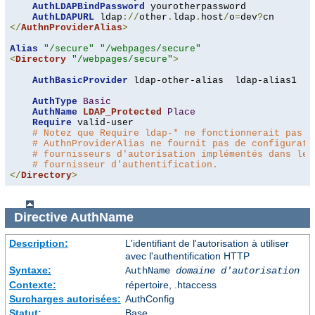
AuthLDAPBindPassword
 yourotherpassword

AuthLDAPURL
 ldap
://
other
.
ldap
.
host
/
o
=
dev
?
</
AuthnProviderAlias
>
Alias
"/secure"
"/webpages/secure"
<
Directory
"/webpages/secure"
>
AuthBasicProvider
 ldap-other-alias  ldap-alias1

AuthType
Basic
AuthName
LDAP_Protected
Place
Require
 valid-user

# Notez que Require ldap-* ne fonctionnerait pas i
# AuthnProviderAlias ne fournit pas de configurati
# fournisseurs d'autorisation implémentés dans le 
# fournisseur d'authentification.
</
Directory
>
Directive
AuthName
Description:
L'identifiant de l'autorisation à utiliser
avec l'authentification HTTP
Syntaxe:
AuthName
domaine d'autorisation
Contexte:
répertoire, .htaccess
Surcharges autorisées:
AuthConfig
Statut:
Base