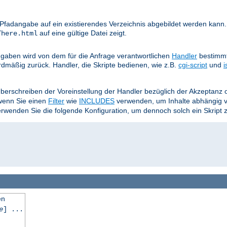
e Pfadangabe auf ein existierendes Verzeichnis abgebildet werden kann.
auf eine gültige Datei zeigt.
/here.html
aben wird von dem für die Anfrage verantwortlichen
Handler
bestimmt
rdmäßig zurück. Handler, die Skripte bedienen, wie z.B.
cgi-script
und
i
Überschreiben der Voreinstellung der Handler bezüglich der Akzeptan
 wenn Sie einen
Filter
wie
INCLUDES
verwenden, um Inhalte abhängig 
wenden Sie die folgende Konfiguration, um dennoch solch ein Skript 
en
e
] ...