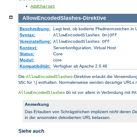
AddCharset
AllowEncodedSlashes
-Direktive
Beschreibung:
Legt fest, ob kodierte Pfadtrennzeichen i
Syntax:
AllowEncodedSlashes On|Off
Voreinstellung:
AllowEncodedSlashes Off
Kontext:
Serverkonfiguration, Virtual Host
Status:
Core
Modul:
core
Kompatibilität:
Verfügbar ab Apache 2.0.46
Die
-Direktive erlaubt die Verwendun
AllowEncodedSlashes
für
) enthalten. Normalerweise werden derartige URLs 
%5C
\
ist vor allem in Verbindung mit
AllowEncodedSlashes
On
PA
Anmerkung
Das Erlauben von Schrägstrichen impliziert
nicht
deren
De
in der ansonsten dekodierten URL belassen.
Siehe auch