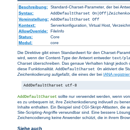
Beschreibung:
Standard-Charset-Parameter, der bei Ant
Syntax:
AddDefaultCharset On|Off|
Zeichenko
Voreinstellung:
AddDefaultCharset Off
Kontext:
Serverkonfiguration, Virtual Host, Verzeichn
AllowOverride:
FileInfo
Status:
Core
Modul:
core
Die Direktive gibt einen Standardwert für den Charset-Para
wird, wenn der Content-Type der Antwort entweder
text/pl
Charset überschreiben. Das genaue Verhalten hängt jedoch of
diese Funktionalität.
aktiviert die 
AddDefaultCharset On
Zeichenkodierung
aufgefaßt, die eines der bei
IANA registrie
AddDefaultCharset utf-8
sollte nur verwendet werden, wenn von a
AddDefaultCharset
es zu unbequem ist, ihre Zeichenkodierung indivuell zu bene
Inhalte enthalten. Ein Beispiel sind CGI-Skript-Altlasten, di
Site-Scripting-Angriffe verwundbar sind. Eine bessere Lösung
Zeichencodierung keine Anwender schützt, die in ihrem Brow
Siehe auch