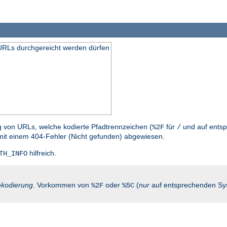
n URLs durchgereicht werden dürfen
g von URLs, welche kodierte Pfadtrennzeichen (
für
und auf entsp
%2F
/
mit einem 404-Fehler (Nicht gefunden) abgewiesen.
hilfreich.
TH_INFO
kodierung
. Vorkommen von
oder
(
nur
auf entsprechenden Sy
%2F
%5C