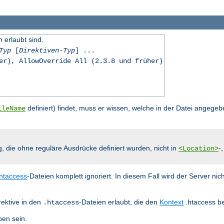
n erlaubt sind.
Typ
[
Direktiven-Typ
] ...
er), AllowOverride All (2.3.8 und früher)
definiert) findet, muss er wissen, welche in der Datei angegeb
ileName
g, die ohne reguläre Ausdrücke definiert wurden, nicht in
-
<Location>
.htaccess
-Dateien komplett ignoriert. In diesem Fall wird der Server nic
rektive in den
-Dateien erlaubt, die den
Kontext
.htaccess be
.htaccess
en sein.