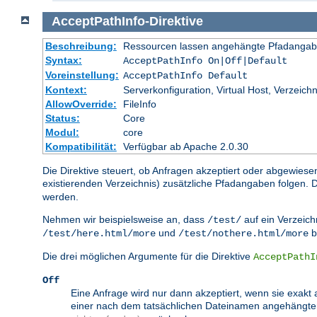
AcceptPathInfo
-Direktive
Beschreibung:
Ressourcen lassen angehängte Pfadangab
Syntax:
AcceptPathInfo On|Off|Default
Voreinstellung:
AcceptPathInfo Default
Kontext:
Serverkonfiguration, Virtual Host, Verzeichn
AllowOverride:
FileInfo
Status:
Core
Modul:
core
Kompatibilität:
Verfügbar ab Apache 2.0.30
Die Direktive steuert, ob Anfragen akzeptiert oder abgewiese
existierenden Verzeichnis) zusätzliche Pfadangaben folgen
werden.
Nehmen wir beispielsweise an, dass
auf ein Verzeichn
/test/
und
b
/test/here.html/more
/test/nothere.html/more
Die drei möglichen Argumente für die Direktive
AcceptPathI
Off
Eine Anfrage wird nur dann akzeptiert, wenn sie exakt 
einer nach dem tatsächlichen Dateinamen angehängt