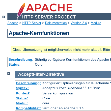
Apache
>
HTTP-Server
>
Dokumentation
>
Version 2.4
>
Module
Apache-Kernfunktionen
Diese Übersetzung ist möglicherweise nicht mehr aktuell. Bitt
Beschreibung:
Ständig verfügbare Kernfunktionen des Apache
Status:
Core
AcceptFilter
-Direktive
Beschreibung:
Konfiguriert Optimierungen für lauschende 
Syntax:
AcceptFilter
Protokoll
Filter
Kontext:
Serverkonfiguration
Status:
Core
Modul:
core
Kompatibilität:
Verfügbar ab Apache 2.1.5