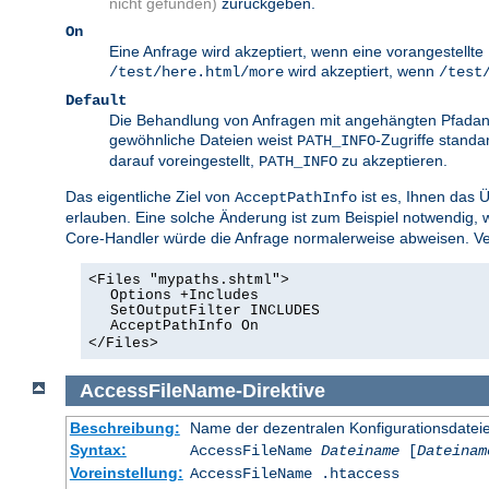
nicht gefunden)
zurückgeben.
On
Eine Anfrage wird akzeptiert, wenn eine vorangestellt
wird akzeptiert, wenn
/test/here.html/more
/test
Default
Die Behandlung von Anfragen mit angehängten Pfadang
gewöhnliche Dateien weist
-Zugriffe standa
PATH_INFO
darauf voreingestellt,
zu akzeptieren.
PATH_INFO
Das eigentliche Ziel von
ist es, Ihnen das 
AcceptPathInfo
erlauben. Eine solche Änderung ist zum Beispiel notwendig,
Core-Handler würde die Anfrage normalerweise abweisen. Ver
<Files "mypaths.shtml">
Options +Includes
SetOutputFilter INCLUDES
AcceptPathInfo On
</Files>
AccessFileName
-Direktive
Beschreibung:
Name der dezentralen Konfigurationsdatei
Syntax:
AccessFileName
Dateiname
[
Dateinam
Voreinstellung:
AccessFileName .htaccess