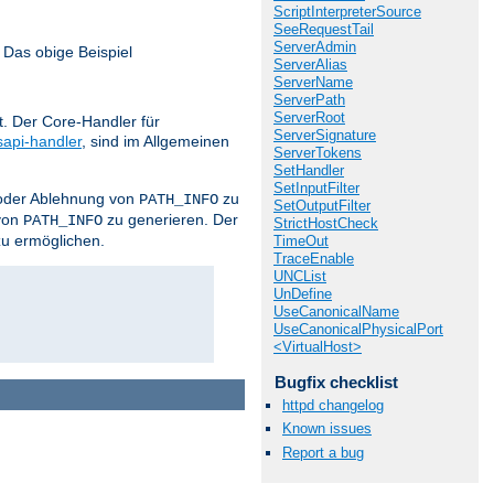
ScriptInterpreterSource
SeeRequestTail
ServerAdmin
 Das obige Beispiel
ServerAlias
ServerName
ServerPath
ServerRoot
. Der Core-Handler für
ServerSignature
sapi-handler
, sind im Allgemeinen
ServerTokens
SetHandler
SetInputFilter
z oder Ablehnung von
zu
PATH_INFO
SetOutputFilter
von
zu generieren. Der
PATH_INFO
StrictHostCheck
zu ermöglichen.
TimeOut
TraceEnable
UNCList
UnDefine
UseCanonicalName
UseCanonicalPhysicalPort
<VirtualHost>
Bugfix checklist
httpd changelog
Known issues
Report a bug