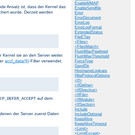
EnableMMAP
de Ansatz ist, dass der Kernel das
EnableSendfile
chert wurde. Derzeit werden
Error
ErrorDocument
ErrorLog
ErrorLogFormat
ExtendedStatus
FileETag
<Files>
<FilesMatch>
FlushMaxPipelined
r Kernel sie an den Server weiter.
FlushMaxThreshold
der
accf_data(9)
-Filter verwendet.
ForceType
GprofDir
HostnameLookups
HttpProtocolOptions
<If>
<IfDefine>
<IfDirective>
<IfFile>
auf dem
CP_DEFER_ACCEPT
<IfModule>
<IfSection>
Include
i denen der Server zuerst Daten
IncludeOptional
KeepAlive
KeepAliveTimeout
<Limit>
<LimitExcept>