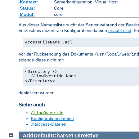
Kontext:
Serverkonfiguration, Virtual Host
Status:
Core
Modul:
core
Aus dieser Namensliste sucht der Server während der Bearbei
Verzeichnis dezentrale Konfigurationsdateien
erlaubt sind
. Be
AccessFileName .acl
Vor der Rücksendung des Dokuments
/usr/local/web/ind
solange diese nicht mit
<Directory />
AllowOverride None
</Directory>
deaktiviert wurden.
Siehe auch
AllowOverride
Konfigurationsdateien
.htaccess-Dateien
AddDefaultCharset
-Direktive