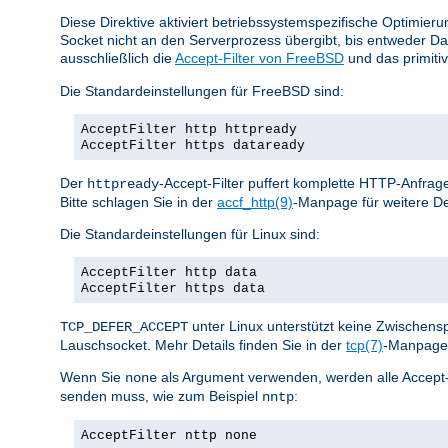
Diese Direktive aktiviert betriebssystemspezifische Optimier
Socket nicht an den Serverprozess übergibt, bis entweder D
ausschließlich die
Accept-Filter von FreeBSD
und das primiti
Die Standardeinstellungen für FreeBSD sind:
AcceptFilter http httpready
AcceptFilter https dataready
Der
-Accept-Filter puffert komplette HTTP-Anfrage
httpready
Bitte schlagen Sie in der
accf_http(9)
-Manpage für weitere De
Die Standardeinstellungen für Linux sind:
AcceptFilter http data
AcceptFilter https data
unter Linux unterstützt keine Zwischen
TCP_DEFER_ACCEPT
Lauschsocket. Mehr Details finden Sie in der
tcp(7)
-Manpage 
Wenn Sie
als Argument verwenden, werden alle Accept-Fil
none
senden muss, wie zum Beispiel
:
nntp
AcceptFilter nttp none