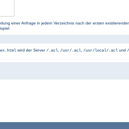
tung einer Anfrage in jedem Verzeichnis nach der ersten existierenden
ispiel:
wird der Server
,
,
und
ex.html
/.acl
/usr/.acl
/usr/local/.acl