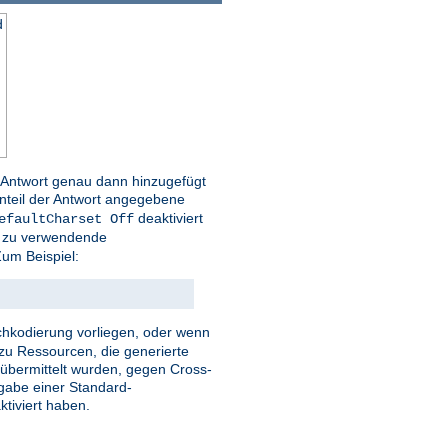
d
r Antwort genau dann hinzugefügt
nteil der Antwort angegebene
deaktiviert
efaultCharset Off
ie zu verwendende
um Beispiel:
eichkodierung vorliegen, oder wenn
zu Ressourcen, die generierte
r übermittelt wurden, gegen Cross-
ngabe einer Standard-
tiviert haben.