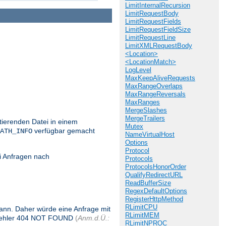
LimitInternalRecursion
LimitRequestBody
LimitRequestFields
LimitRequestFieldSize
LimitRequestLine
LimitXMLRequestBody
<Location>
<LocationMatch>
LogLevel
MaxKeepAliveRequests
MaxRangeOverlaps
MaxRangeReversals
MaxRanges
MergeSlashes
MergeTrailers
stierenden Datei in einem
Mutex
verfügbar gemacht
ATH_INFO
NameVirtualHost
Options
Protocol
i Anfragen nach
Protocols
ProtocolsHonorOrder
QualifyRedirectURL
ReadBufferSize
RegexDefaultOptions
RegisterHttpMethod
RLimitCPU
 kann. Daher würde eine Anfrage mit
RLimitMEM
 Fehler 404 NOT FOUND
(
Anm.d.Ü.:
RLimitNPROC