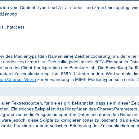
worten vom Content-Type
oder
hinzugefügt wir
text/plain
text/html
dierung
is, .htaccess
mter des Medientyps (den Namen einer Zeichencodierung) an, der eine
oder
ist. Dies sollte jedes mittels
-Element im Date
ain
text/html
META
t von der Client-Konfiguration des Benutzers ab. Die Einstellung
AddD
Standard-Zeichenkodierung
. Jeder andere Wert wird als d
iso-8859-1
rten Charset-Werte
zur Verwendung in MIME-Medientypen sein sollte. Z
llen Textressourcen, für die es gilt, bekannt ist, dass sie in dieser Z
nnen. Ein solches Beispiel ist das Hinzufügen des Charset-Parameters 
e aufgrund von in die Ausgabe integrierten Daten, die durch den Benutze
 wäre jedoch, diese Skripte zu korrigieren (oder zu löschen), da die A
ser die Funktion zur automatischen Erkennung der Zeichenkodierung ak