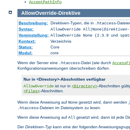
AcceptPathInfo
AllowOverride
-Direktive
Beschreibung:
Direktiven-Typen, die in
-Dateie
.htaccess
Syntax:
AllowOverride All|None|
Direktiven-
Voreinstellung:
AllowOverride None (2.3.9 und spät
Kontext:
Verzeichnis
Status:
Core
Modul:
core
Wenn der Server eine
-Datei (wie durch
.htaccess
AccessF
Konfigurationsanweisungen überschreiben dürfen.
Nur in <Directory>-Abschnitten verfügbar
ist nur in
-Abschnitten gülti
AllowOverride
<Directory>
-Abschnitten.
<Files>
Wenn diese Anweisung auf
gesetzt wird, dann werden
None
-Dateien im Dateisystem zu lesen.
.htaccess
Wenn diese Anweisung auf
gesetzt wird, dann ist jede Di
All
Der
Direktiven-Typ
kann eine der folgenden Anweisungsgrupp