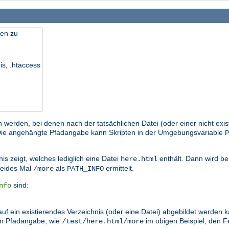
en zu
is, .htaccess
n werden, bei denen nach der tatsächlichen Datei (oder einer nicht exi
. Die angehängte Pfadangabe kann Skripten in der Umgebungsvariable
P
is zeigt, welches lediglich eine Datei
enthält. Dann wird be
here.html
eides Mal
als
ermittelt.
/more
PATH_INFO
sind:
nfo
auf ein existierendes Verzeichnis (oder eine Datei) abgebildet werden
en Pfadangabe, wie
im obigen Beispiel, den
/test/here.html/more