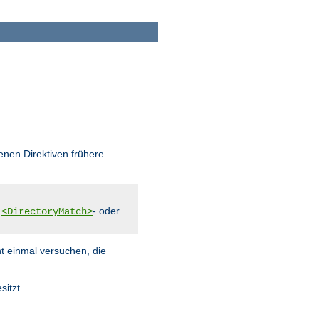
enen Direktiven frühere
,
- oder
<DirectoryMatch>
ht einmal versuchen, die
sitzt.