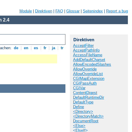
Module
|
Direktiven
|
FAQ
|
Glossar
|
Seitenindex
|
Report a bug
 2.4
Direktiven
AcceptFilter
rachen:
de
|
en
|
es
|
fr
|
ja
|
tr
AcceptPathInfo
AccessFileName
AddDefaultCharset
AllowEncodedSlashes
AllowOverride
AllowOverrideList
CGIMapExtension
CGIPassAuth
CGIVar
ContentDigest
DefaultRuntimeDir
DefaultType
Define
<Directory>
<DirectoryMatch>
DocumentRoot
<Else>
<ElseIf>